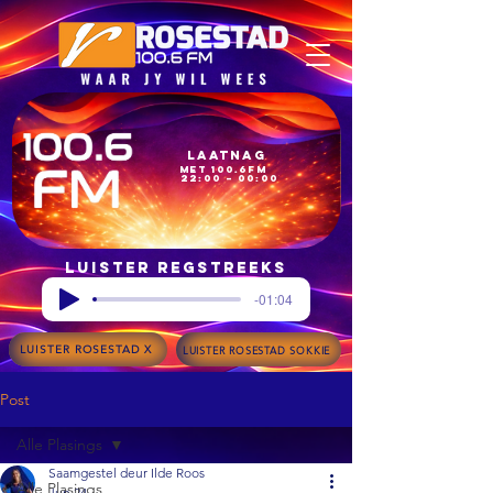
Laatnag
met 100.6FM
22:00 – 00:00
Luister regstreeks
-01:04
LUISTER ROSESTAD X
LUISTER ROSESTAD SOKKIE
Post
Alle Plasings
Saamgestel deur Ilde Roos
Alle Plasings
Jun 24