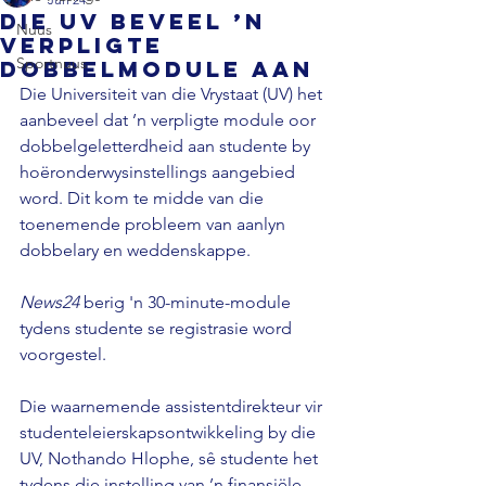
Die UV beveel ’n
Nuus
verpligte
Sportnuus
dobbelmodule aan
Die Universiteit van die Vrystaat (UV) het 
aanbeveel dat ’n verpligte module oor 
dobbelgeletterdheid aan studente by 
hoëronderwysinstellings aangebied 
word. Dit kom te midde van die 
toenemende probleem van aanlyn 
dobbelary en weddenskappe. 
News24 
berig 'n 30-minute-module 
tydens studente se registrasie word 
voorgestel. 
Die waarnemende assistentdirekteur vir 
studenteleierskapsontwikkeling by die 
UV, Nothando Hlophe, sê studente het 
tydens die instelling van ’n finansiële 