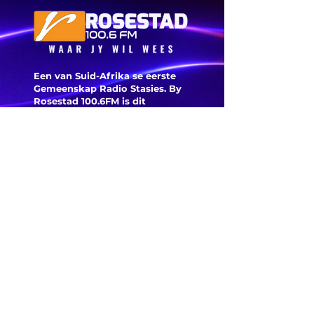
VS verwag
Een van Suid-Afrika se eerste
Gemeenskap Radio Stasies. By
Rosestad 100.6FM is dit
belangrik om Afrikaans en
Christelik georiënteerd te
wees.
'n Gemeenskap Radio Stasie vir
die gemeenskap van
Bloemfontein.
Maak
Kontak