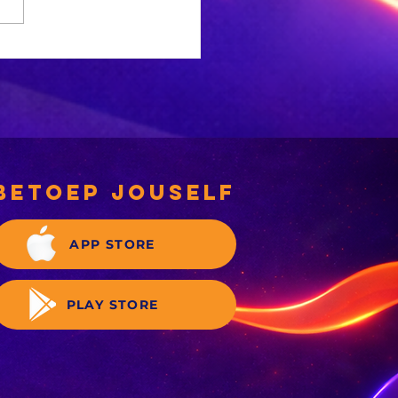
 Jong vrou
t na
wering
tvoer is, is
rug gevind
betoep jouself
APP STORE
PLAY STORE