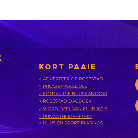
Gauteng kry ‘n
‘n
reuse-energie-
wa
inspuiting uit
be
China
on
te
k
KORT PAAIE
> ADVERTEER OP ROSESTAD
> PROGRAMSKEDULE
> KONTAK DIE NUUSKANTOOR
> ROSESTAD DAGBOEK
> WORD DEEL VAN KLUB 100.6
> PRIVAATHEIDSBELEID
> NUUS EN SPORT PLASINGS