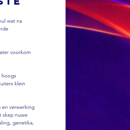
ste
hul wat na 
erde 
water voorkom 
n hoogs 
iters klein 
 en verwerking 
it skep nuwe 
ing, genetika, 