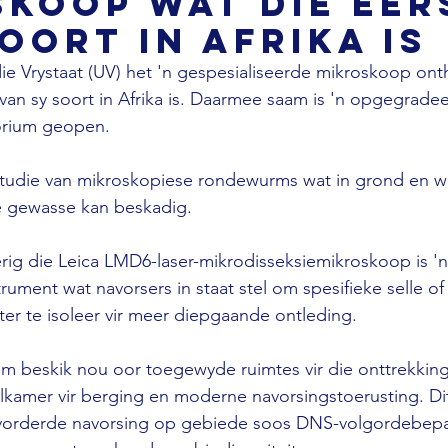
koop wat die eer
soort in Afrika is
die Vrystaat (UV) het 'n gespesialiseerde mikroskoop ont
van sy soort in Afrika is. Daarmee saam is 'n opgegrade
orium geopen. 
studie van mikroskopiese rondewurms wat in grond en 
 gewasse kan beskadig. 
rig die Leica LMD6-laser-mikrodisseksiemikroskoop is '
rument wat navorsers in staat stel om spesifieke selle of u
ter te isoleer vir meer diepgaande ontleding. 
m beskik nou oor toegewyde ruimtes vir die onttrekking
elkamer vir berging en moderne navorsingstoerusting. D
vorderde navorsing op gebiede soos DNS-volgordebepal