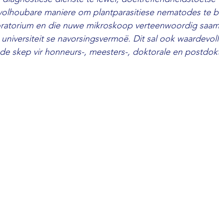
volhoubare maniere om plantparasitiese nematodes te b
atorium en die nuwe mikroskoop verteenwoordig saam 
 universiteit se navorsingsvermoë. Dit sal ook waardevoll
e skep vir honneurs-, meesters-, doktorale en postdokt