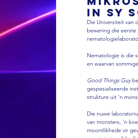
mikros
in sy 
Die Universiteit van 
bewering die eerste 
nematologielaborat
Nematologie is die 
en waarvan sommige
Good Things Guy 
be
gespesialiseerde inst
strukture uit 'n mons
Die nuwe laboratoriu
van monsters, 'n ko
moontlikhede vir ge