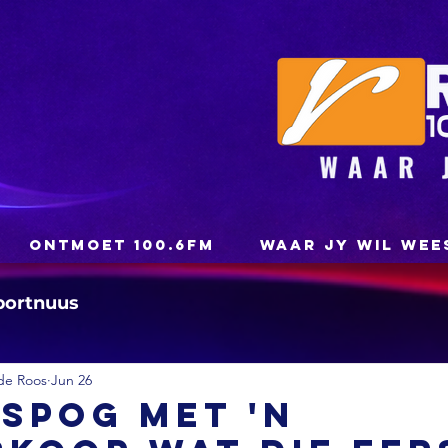
ONTMOET 100.6FM
WAAR JY WIL WEE
portnuus
de Roos
Jun 26
 spog met 'n