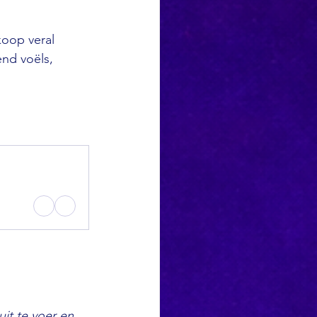
koop veral 
end voëls, 
 
it te voer en 