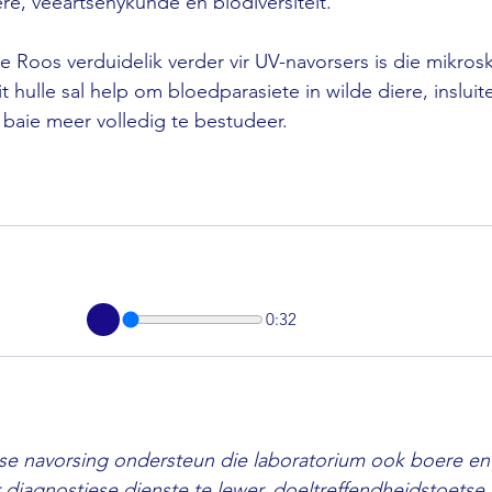
ere, veeartsenykunde en biodiversiteit.
de Roos verduidelik verder vir UV-navorsers is die mikros
hulle sal help om bloedparasiete in wilde diere, insluit
, baie meer volledig te bestudeer.
0:32
 navorsing ondersteun die laboratorium ook boere en
diagnostiese dienste te lewer, doeltreffendheidstoetse u