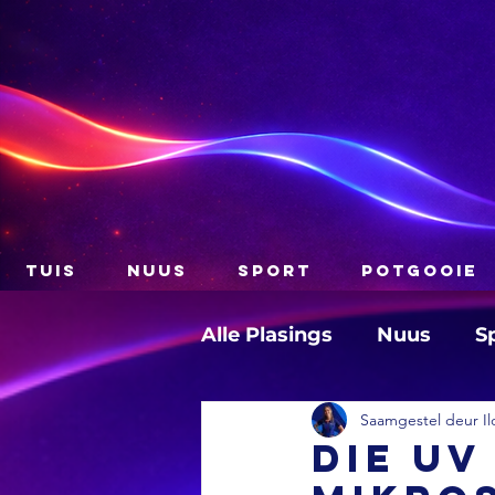
TUIS
NUUS
SPORT
POTGOOIE
Alle Plasings
Nuus
S
Saamgestel deur Il
Die UV