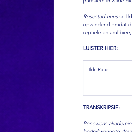
parasiete in wilde di
Rosestad-nuus 
se Il
opwindend omdat dit 
reptiele en amfibieë
LUISTER HIER: 
Ilde Roos
TRANSKRIPSIE: 
Benewens akademiese
bedryfsvennote deur 