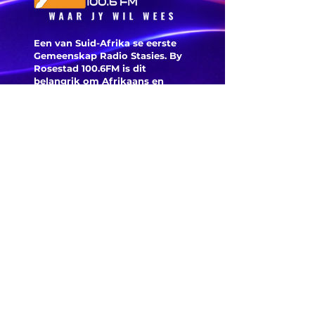
Een van Suid-Afrika se eerste
Gemeenskap Radio Stasies. By
Rosestad 100.6FM is dit
belangrik om Afrikaans en
Christelik georiënteerd te
wees.
'n Gemeenskap Radio Stasie vir
die gemeenskap van
Bloemfontein.
Maak
Kontak
Besoek ons