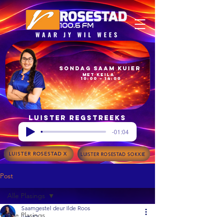
Sondag Saam Kuier
met Keila
10:00 – 14:00
Luister regstreeks
-01:04
LUISTER ROSESTAD X
LUISTER ROSESTAD SOKKIE
Post
Alle Plasings
Saamgestel deur Ilde Roos
Alle Plasings
Jan 12