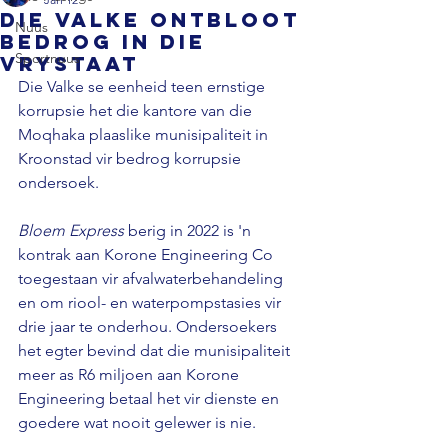
Die Valke ontbloot
Nuus
bedrog in die
Sportnuus
Vrystaat
Die Valke se eenheid teen ernstige 
korrupsie het die kantore van die 
Moqhaka plaaslike munisipaliteit in 
Kroonstad vir bedrog korrupsie 
ondersoek. 
Bloem Express 
berig in 2022 is 'n 
kontrak aan Korone Engineering Co 
toegestaan vir afvalwaterbehandeling 
en om riool- en waterpompstasies vir 
drie jaar te onderhou. Ondersoekers 
het egter bevind dat die munisipaliteit 
meer as R6 miljoen aan Korone 
Engineering betaal het vir dienste en 
goedere wat nooit gelewer is nie. 