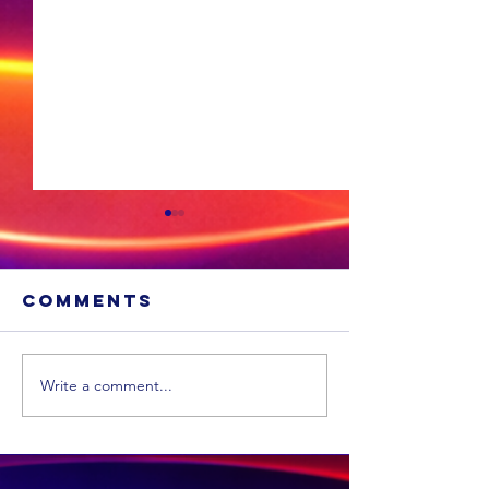
Comments
Write a comment...
Cosatu i
bekomme
Bela: Die
beplande
regulasies spreek