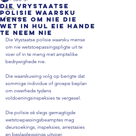
Die Vrystaatse
Nuus
polisie waarsku
Sportnuus
mense om nie die
wet in hul eie hande
te neem nie
Die Vrystaatse polisie waarsku mense 
om nie wetstoepassingspligte uit te 
voer of in te meng met amptelike 
bedrywighede nie.
Die waarskuwing volg op berigte dat 
sommige individue of groepe beplan 
om owerhede tydens 
voldoeningsinspeksies te vergesel.
Die polisie sê slegs gemagtigde 
wetstoepassingsbeamptes mag 
deursoekings, inspeksies, arrestasies 
en beslagleggings uitvoer.