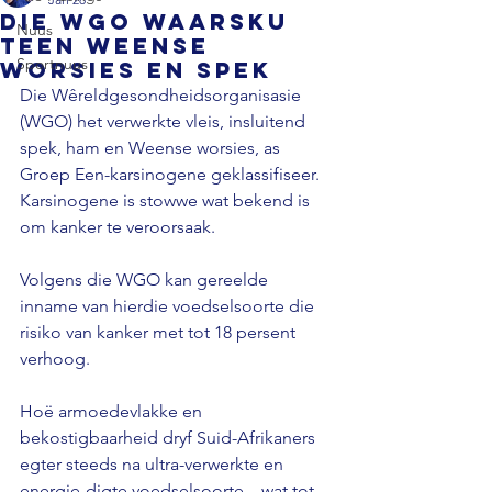
Die WGO waarsku
Nuus
teen Weense
Sportnuus
worsies en spek
Die Wêreldgesondheidsorganisasie 
(WGO) het verwerkte vleis, insluitend 
spek, ham en Weense worsies, as 
Groep Een-karsinogene geklassifiseer. 
Karsinogene is stowwe wat bekend is 
om kanker te veroorsaak. 
Volgens die WGO kan gereelde 
inname van hierdie voedselsoorte die 
risiko van kanker met tot 18 persent 
verhoog. 
Hoë armoedevlakke en 
bekostigbaarheid dryf Suid-Afrikaners 
egter steeds na ultra-verwerkte en 
energie-digte voedselsoorte – wat tot 