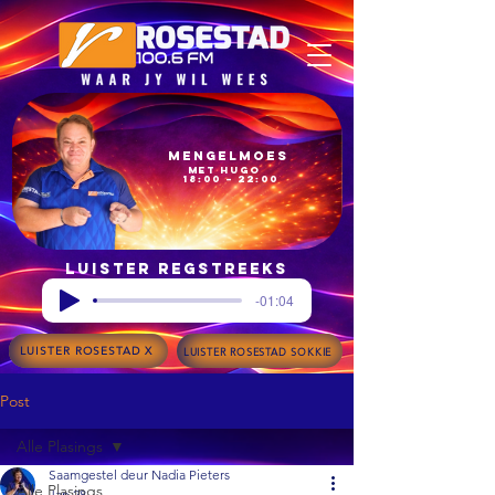
Mengelmoes
met Hugo
18:00 – 22:00
Luister regstreeks
-01:04
LUISTER ROSESTAD X
LUISTER ROSESTAD SOKKIE
Post
Alle Plasings
Saamgestel deur Nadia Pieters
Alle Plasings
Jan 28