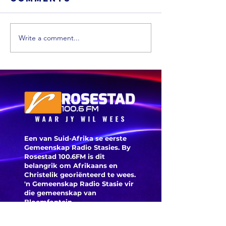
Write a comment...
'n Suid-
Afrikaanse
Die
dokter maak
Ossewab
mediese
argief i
geskiedenis
digitaal
Een van Suid-Afrika se eerste
Gemeenskap Radio Stasies. By
Rosestad 100.6FM is dit
belangrik om Afrikaans en
Christelik georiënteerd te
wees.
'n Gemeenskap Radio Stasie vir
die gemeenskap van
Bloemfontein.