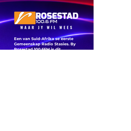
dele van die
VS verwag
Een van Suid-Afrika se eerste
Gemeenskap Radio Stasies. By
Rosestad 100.6FM is dit
belangrik om Afrikaans en
Christelik georiënteerd te
wees.
'n Gemeenskap Radio Stasie vir
die gemeenskap van
Bloemfontein.
Maak
Kontak