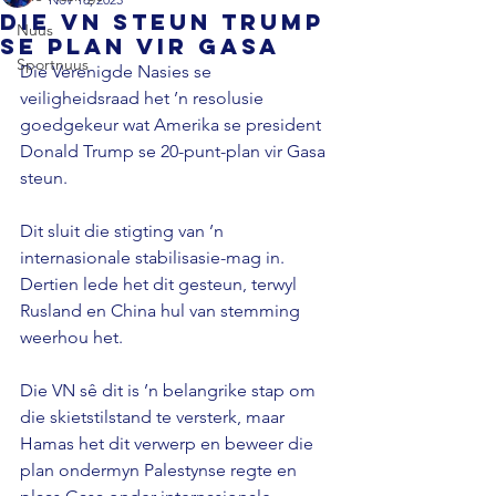
Die VN steun Trump
Nuus
se plan vir Gasa
Sportnuus
Die Verenigde Nasies se 
veiligheidsraad het ’n resolusie 
goedgekeur wat Amerika se president 
Donald Trump se 20-punt-plan vir Gasa 
steun. 
Dit sluit die stigting van ’n 
internasionale stabilisasie-mag in. 
Dertien lede het dit gesteun, terwyl 
Rusland en China hul van stemming 
weerhou het. 
Die VN sê dit is ’n belangrike stap om 
die skietstilstand te versterk, maar 
Hamas het dit verwerp en beweer die 
plan ondermyn Palestynse regte en 