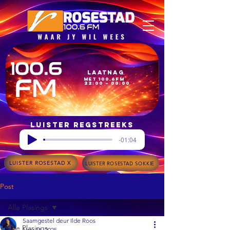
Laatnag
met 100.6FM
22:00 – 00:00
Luister regstreeks
-01:04
LUISTER ROSESTAD X
LUISTER ROSESTAD SOKKIE
Post
Alle Plasings
Saamgestel deur Ilde Roos
Alle Plasings
Nov 18, 2025