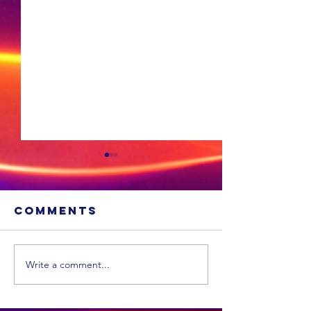
Comments
Write a comment...
Sneeu word
'n Ligte
in
aardbew
bergagtige
tref We