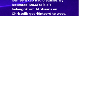
Gemeenskap Radio Stasies. By
Rosestad 100.6FM is dit
belangrik om Afrikaans en
Christelik georiënteerd te
wees.
'n Gemeenskap Radio Stasie vir
die gemeenskap van
Bloemfontein.
Maak
Kontak
Besoek ons