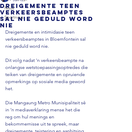
Dreigemente teen
Nuus
verkeersbeamptes
Sportnuus
sal nie geduld word
nie
Dreigemente en intimidasie teen 
verkeersbeamptes in Bloemfontein sal 
nie geduld word nie.
Dit volg nadat 'n verkeersbeampte na 
onlangse wetstoepassingsoptredes die 
teiken van dreigemente en opruiende 
opmerkings op sosiale media geword 
het.
Die Mangaung Metro Munisipaliteit sê 
in ‘n mediaverklaring mense het die 
reg om hul menings en 
bekommernisse uit te spreek, maar 
dreigemente, teistering en aanhitsing 