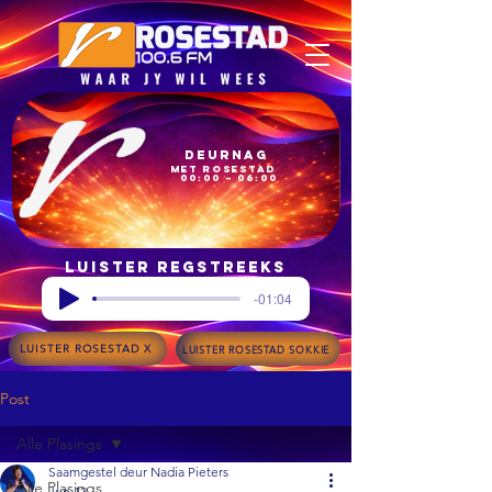
Deurnag
met Rosestad
00:00 – 06:00
Luister regstreeks
-01:04
LUISTER ROSESTAD X
LUISTER ROSESTAD SOKKIE
Post
Alle Plasings
Saamgestel deur Nadia Pieters
Alle Plasings
Jun 12