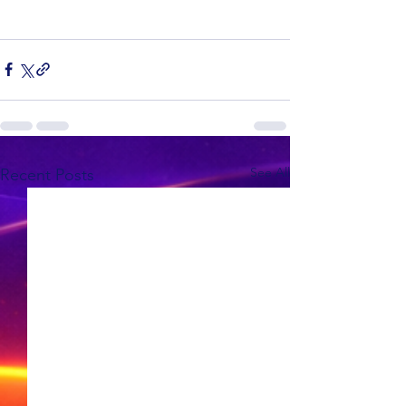
See All
Recent Posts