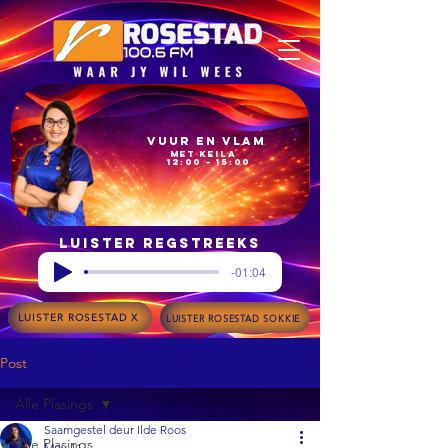
Vuur en Vlam
met Keila
12:00 – 15:00
Luister regstreeks
-01:04
LUISTER ROSESTAD X
LUISTER ROSESTAD SOKKIE
Post
Alle Plasings
Saamgestel deur Ilde Roos
Alle Plasings
May 11