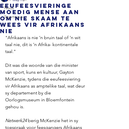
Eeufeesvieringe
Nuus
moedig mense aan
Sportnuus
om nie skaam te
wees vir Afrikaans
nie
"Afrikaans is nie ’n bruin taal of ’n wit 
taal nie, dit is ’n Afrika- kontinentale 
taal." 
Dit was die woorde van die minister 
van sport, kuns en kultuur, Gayton 
McKenzie, tydens die eeufeesviering 
vir Afrikaans as amptelike taal, wat deur 
sy departement by die 
Oorlogsmuseum in Bloemfontein 
gehou is. 
Netwerk24 
berig McKenzie het in sy 
toespraak voor feesgangers Afrikaans 