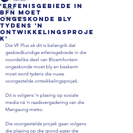
'Erfenisgebiede in
Nuus
Bfn moet
Sportnuus
ongeskonde bly
tydens 'n
ontwikkelingsproje
k'
Die VF Plus sê dit is belangrik dat 
geskiedkundige erfenisgebiede in die 
noordelike deel van Bloemfontein 
ongeskonde moet bly en beskerm 
moet word tydens die nuwe 
voorgestelde ontwikkelingsprojek. 
Dit is volgens 'n plasing op sosiale 
media ná 'n raadsvergadering van die 
Mangaung-metro. 
Die voorgestelde projek gaan volgens 
die plasing op die grond agter die 