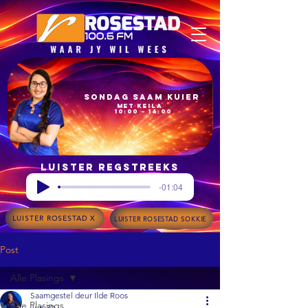
Sondag Saam Kuier
met Keila
10:00 – 14:00
Luister regstreeks
-01:04
LUISTER ROSESTAD X
LUISTER ROSESTAD SOKKIE
Post
Alle Plasings
Saamgestel deur Ilde Roos
Alle Plasings
Jun 30