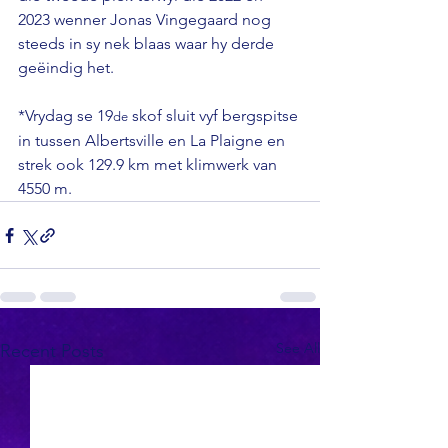
2023 wenner Jonas Vingegaard nog 
steeds in sy nek blaas waar hy derde 
geëindig het.

*Vrydag se 19
 skof sluit vyf bergspitse 
de
in tussen Albertsville en La Plaigne en 
strek ook 129.9 km met klimwerk van 
4550 m.
See All
Recent Posts