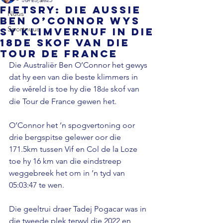
FIETSRY: Die Aussie
Nuus
Ben O’Connor wys
Sportnuus
sy klimvernuf in die
18de skof van die
Tour de France
Die Australiër Ben O’Connor het gewys 
dat hy een van die beste klimmers in 
die wêreld is toe hy die 18
 skof van 
de
die Tour de France gewen het.

O’Connor het ’n spogvertoning oor 
drie bergspitse gelewer oor die 
171.5km tussen Vif en Col de la Loze 
toe hy 16 km van die eindstreep 
weggebreek het om in ’n tyd van 
05:03:47 te wen.

Die geeltrui draer Tadej Pogacar was in 
die tweede plek terwyl die 2022 en 