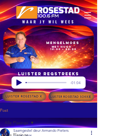
Mengelmoes
met Hugo
18:00 – 22:00
Luister regstreeks
-01:04
LUISTER ROSESTAD X
LUISTER ROSESTAD SOKKIE
Post
Alle Plasings
Saamgestel deur Armando Pieters
Alle Plasings
Jul 25, 2025