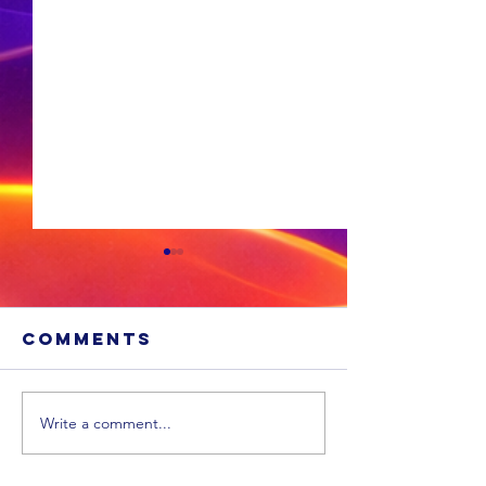
Comments
Write a comment...
MIDDAG
OGGEND
SPORT:
SPORT: Die
Feinberg
Springbokke