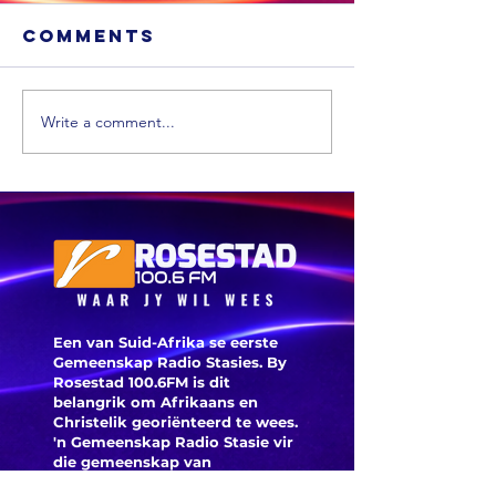
Comments
Write a comment...
‘n Ligga
in ‘n sl
rioolwa
ontdek
Ramaphosa sê die
aanklagkomiteevoorsitt
sal hom nie kan beskerm
nie
Een van Suid-Afrika se eerste
Gemeenskap Radio Stasies. By
Rosestad 100.6FM is dit
belangrik om Afrikaans en
Christelik georiënteerd te
wees.
'n Gemeenskap Radio Stasie vir
die gemeenskap van
Bloemfontein.