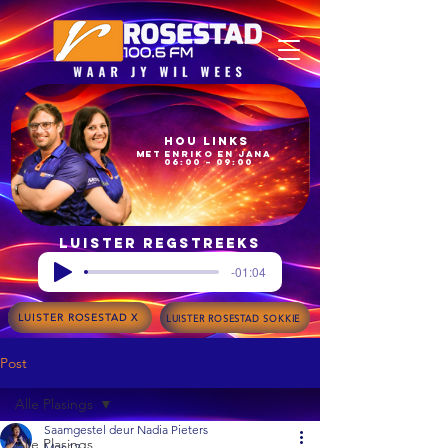
Hou Links
met Enriko en Jana
06:00 – 09:00
Luister regstreeks
-01:04
LUISTER ROSESTAD X
LUISTER ROSESTAD SOKKIE
Post
Alle Plasings
Saamgestel deur Nadia Pieters
Alle Plasings
Mar 12