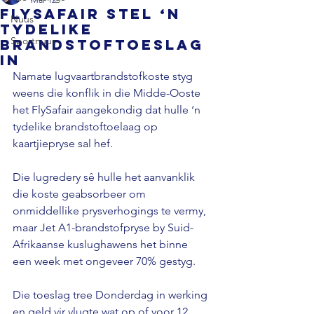
FlySafair stel ‘n
Nuus
tydelike
Sportnuus
brandstoftoeslag
in
Namate lugvaartbrandstofkoste styg 
weens die konflik in die Midde-Ooste 
het FlySafair aangekondig dat hulle ‘n 
tydelike brandstoftoelaag op 
kaartjiepryse sal hef.
Die lugredery sê hulle het aanvanklik 
die koste geabsorbeer om 
onmiddellike prysverhogings te vermy, 
maar Jet A1-brandstofpryse by Suid-
Afrikaanse kuslughawens het binne 
een week met ongeveer 70% gestyg.
Die toeslag tree Donderdag in werking 
en geld vir vlugte wat op of voor 12 