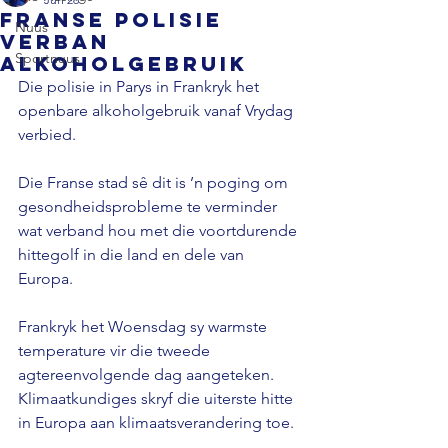
Franse polisie
Nuus
verban
Sportnuus
alkoholgebruik
Die polisie in Parys in Frankryk het 
openbare alkoholgebruik vanaf Vrydag 
verbied. 
Die Franse stad sê dit is ’n poging om 
gesondheidsprobleme te verminder 
wat verband hou met die voortdurende 
hittegolf in die land en dele van 
Europa. 
Frankryk het Woensdag sy warmste 
temperature vir die tweede 
agtereenvolgende dag aangeteken. 
Klimaatkundiges skryf die uiterste hitte 
in Europa aan klimaatsverandering toe.