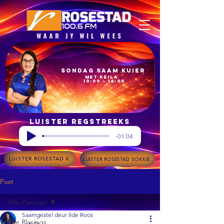
Sondag Saam Kuier
met Keila
10:00 – 14:00
Luister regstreeks
-01:04
LUISTER ROSESTAD X
LUISTER ROSESTAD SOKKIE
Post
Alle Plasings
Saamgestel deur Ilde Roos
Alle Plasings
Jun 26