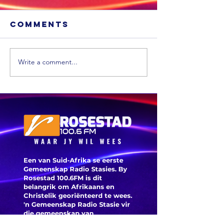
Comments
Write a comment...
'n VS skool is
Ongevee
glo beroof
Toyota-
voertui
word vi
veilighe
herroep
Een van Suid-Afrika se eerste
Gemeenskap Radio Stasies. By
Rosestad 100.6FM is dit
belangrik om Afrikaans en
Christelik georiënteerd te
wees.
'n Gemeenskap Radio Stasie vir
die gemeenskap van