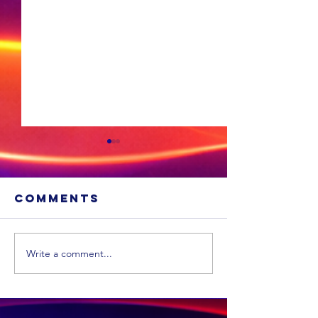
Comments
Write a comment...
Die ANC wil
nie
Madonsela
Minder
as
vuurwap