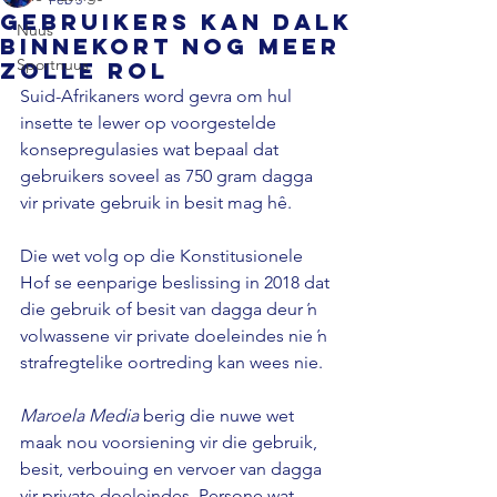
Gebruikers kan dalk
Nuus
binnekort nog meer
Sportnuus
zolle rol
Suid-Afrikaners word gevra om hul 
insette te lewer op voorgestelde 
konsepregulasies wat bepaal dat 
gebruikers soveel as 750 gram dagga 
vir private gebruik in besit mag hê. 
Die wet volg op die Konstitusionele 
Hof se eenparige beslissing in 2018 dat 
die gebruik of besit van dagga deur ŉ 
volwassene vir private doeleindes nie ŉ 
strafregtelike oortreding kan wees nie. 
Maroela Media 
berig die nuwe wet 
maak nou voorsiening vir die gebruik, 
besit, verbouing en vervoer van dagga 
vir private doeleindes. Persone wat 