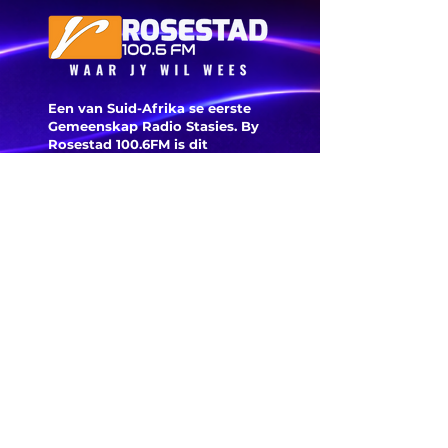
bewysleier
word he
hê nie
Een van Suid-Afrika se eerste
Gemeenskap Radio Stasies. By
Rosestad 100.6FM is dit
belangrik om Afrikaans en
Christelik georiënteerd te
wees.
'n Gemeenskap Radio Stasie vir
die gemeenskap van
Bloemfontein.
Maak
Kontak