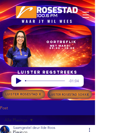
Oortreflik
met Mardi
09:00 – 12:00
Luister regstreeks
-01:04
LUISTER ROSESTAD X
LUISTER ROSESTAD SOKKIE
Post
Alle Plasings
Saamgestel deur Ilde Roos
Alle Plasings
Feb 5