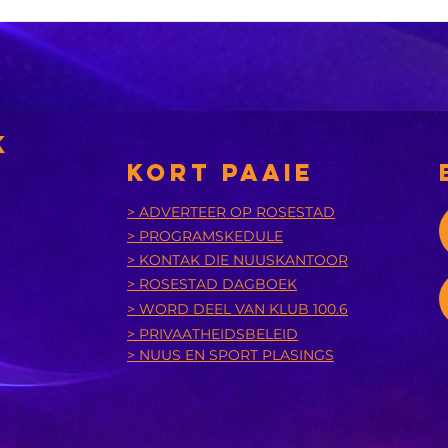
Xhariep kry
eers in 2031 'n
nuwe
nsies
munisipaliteit
‘A
bu
k
is
KORT PAAIE
> ADVERTEER OP ROSESTAD
> PROGRAMSKEDULE
> KONTAK DIE NUUSKANTOOR
> ROSESTAD DAGBOEK
> WORD DEEL VAN KLUB 100.6
> PRIVAATHEIDSBELEID
> NUUS EN SPORT PLASINGS