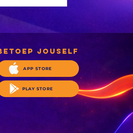
NC-
rgemeesterskandidate
 deeglik gekeur’
betoep jouself
APP STORE
PLAY STORE