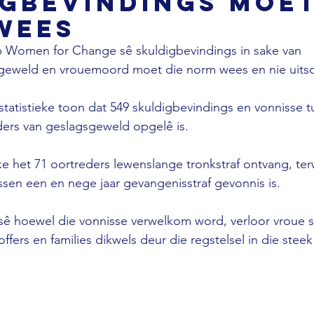
gbevindings moet
wees
 Women for Change sê skuldigbevindings in sake van 
eweld en vrouemoord moet die norm wees en nie uitso
tatistieke toon dat 549 skuldigbevindings en vonnisse t
ders van geslagsgeweld opgelê is.
eke het 71 oortreders lewenslange tronkstraf ontvang, ter
ssen een en nege jaar gevangenisstraf gevonnis is.
 hoewel die vonnisse verwelkom word, verloor vroue s
fers en families dikwels deur die regstelsel in die steek