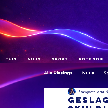
TUIS
NUUS
SPORT
POTGOOIE
Alle Plasings
Nuus
S
Saamgestel deur Na
Gesla