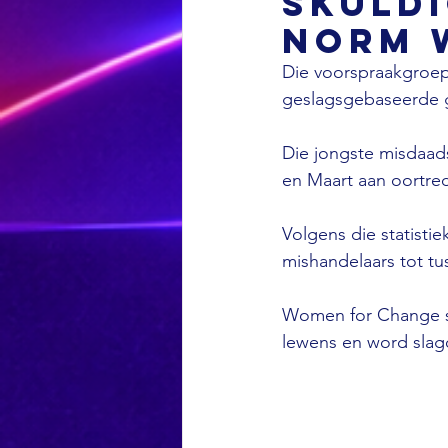
skuldi
norm 
Die voorspraakgroep
geslagsgebaseerde g
Die jongste misdaads
en Maart aan oortre
Volgens die statisti
mishandelaars tot tu
Women for Change sê
lewens en word slagof