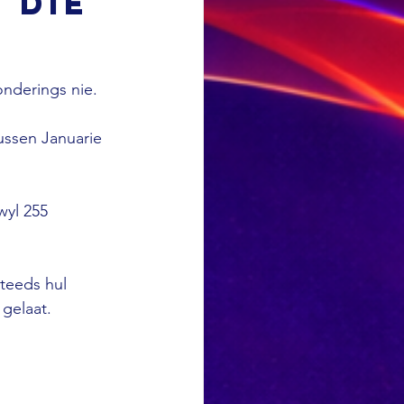
 die
nderings nie.
ussen Januarie 
wyl 255 
teeds hul 
 gelaat.