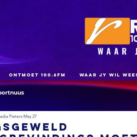
ONTMOET 100.6FM
WAAR JY WIL WEE
portnuus
dia Pieters
May 27
gsgeweld