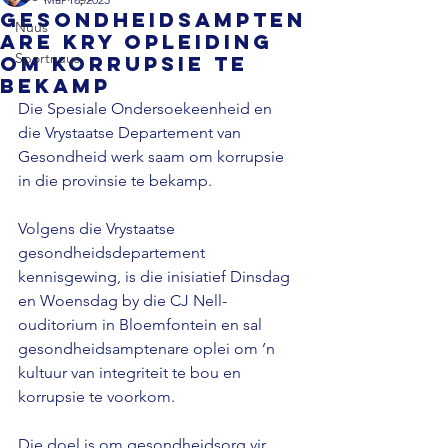
Gesondheidsampten
Nuus
are kry opleiding
Sportnuus
om korrupsie te
bekamp
Die Spesiale Ondersoekeenheid en 
die Vrystaatse Departement van 
Gesondheid werk saam om korrupsie 
in die provinsie te bekamp.

Volgens die Vrystaatse 
gesondheidsdepartement 
kennisgewing, is die inisiatief Dinsdag 
en Woensdag by die CJ Nell-
ouditorium in Bloemfontein en sal 
gesondheidsamptenare oplei om ’n 
kultuur van integriteit te bou en 
korrupsie te voorkom.

Die doel is om gesondheidsorg vir 