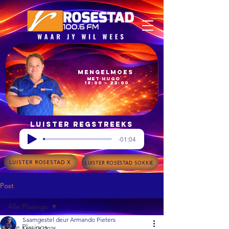
Mengelmoes
met Hugo
18:00 – 22:00
Luister regstreeks
-01:04
LUISTER ROSESTAD X
LUISTER ROSESTAD SOKKIE
Post
Alle Plasings
Saamgestel deur Armando Pieters
Alle Plasings
Mar 18, 2025