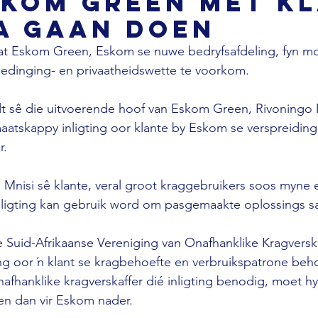
skom Green met k
a gaan doen
at Eskom Green, Eskom se nuwe bedryfsafdeling, fyn mo
edinging- en privaatheidswette te voorkom. 
 sê die uitvoerende hoof van Eskom Green, Rivoningo M
maatskappy inligting oor klante by Eskom se verspreidings
r. 
 Mnisi sê klante, veral groot kraggebruikers soos myne 
nligting kan gebruik word om pasgemaakte oplossings sa
ie Suid-Afrikaanse Vereniging van Onafhanklike Kragvers
ting oor ŉ klant se kragbehoefte en verbruikspatrone beh
nafhanklike kragverskaffer dié inligting benodig, moet hy
en dan vir Eskom nader. 