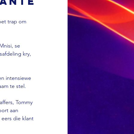
lante
et trap om 
nisi, se 
afdeling kry, 
en intensiewe 
am te stel. 
kaffers, Tommy 
oort aan 
 eers die klant 