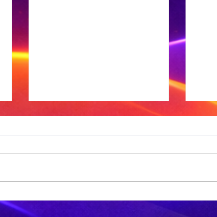
Sneeu word in
'n
bergagtige
aa