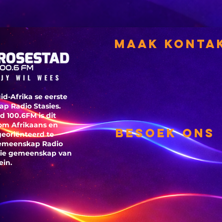
is die swakste
in die land
Maak Konta
id-Afrika se eerste
p Radio Stasies.
d 100.6FM is dit
om Afrikaans en
Besoek ons
georiënteerd te
Gemeenskap Radio
 die gemeenskap van
ein.