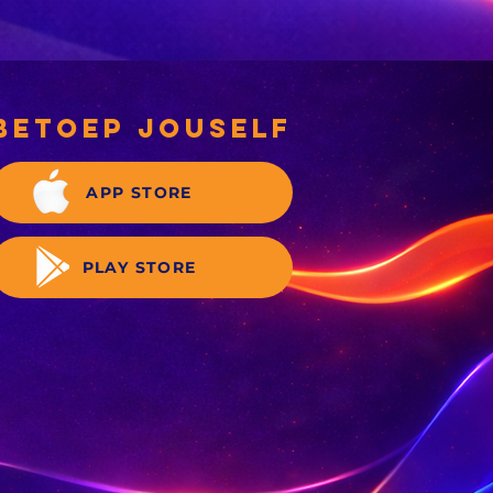
ef Welkom
betoep jouself
APP STORE
PLAY STORE