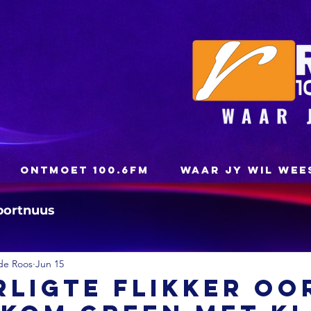
ONTMOET 100.6FM
WAAR JY WIL WEE
portnuus
de Roos
Jun 15
ligte flikker oo