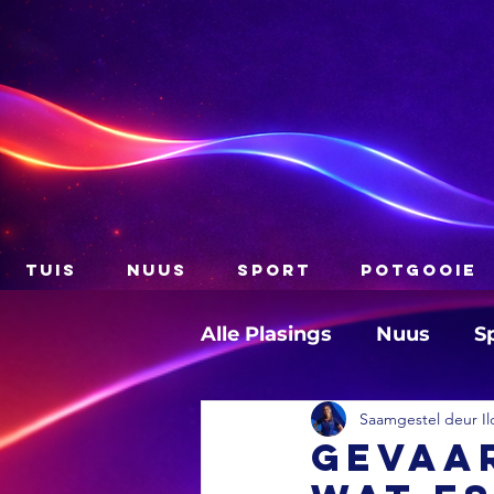
TUIS
NUUS
SPORT
POTGOOIE
Alle Plasings
Nuus
S
Saamgestel deur Il
Gevaar