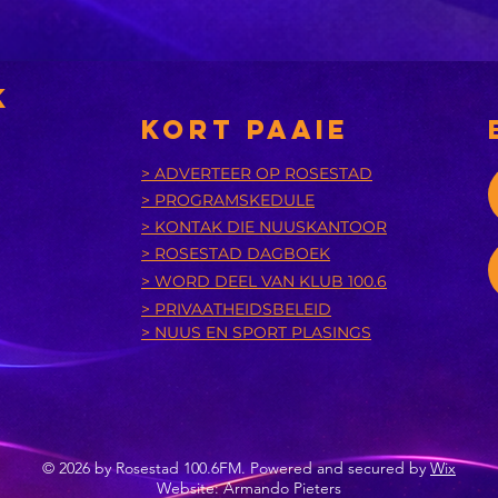
dele van die VS
tr
verwag
k
KORT PAAIE
> ADVERTEER OP ROSESTAD
> PROGRAMSKEDULE
> KONTAK DIE NUUSKANTOOR
> ROSESTAD DAGBOEK
> WORD DEEL VAN KLUB 100.6
> PRIVAATHEIDSBELEID
> NUUS EN SPORT PLASINGS
© 2026 by Rosestad 100.6FM. Powered and secured by
Wix
Website: Armando Pieters