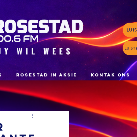
LUI
LUIST
S
ROSESTAD IN AKSIE
KONTAK ONS
r