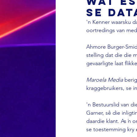
wat E
se dat
'n Kenner waarsku d
oortredings van med
Ahmore Burger-Smidt
stelling dat die die 
gevaarligte laat flikke
Maroela Media 
berig
kraggebruikers, se i
'n Bestuurslid van d
Garner, sê die inlig
daardie klant. As ŉ o
se toestemming kry 