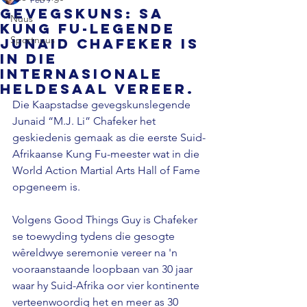
GEVEGSKUNS: SA
Nuus
Kung Fu-legende
Sportnuus
Junaid Chafeker is
in die
internasionale
heldesaal vereer.
Die Kaapstadse gevegskunslegende 
Junaid “M.J. Li” Chafeker het 
geskiedenis gemaak as die eerste Suid-
Afrikaanse Kung Fu-meester wat in die 
World Action Martial Arts Hall of Fame 
opgeneem is.
Volgens Good Things Guy is Chafeker 
se toewyding tydens die gesogte 
wêreldwye seremonie vereer na 'n 
vooraanstaande loopbaan van 30 jaar 
waar hy Suid-Afrika oor vier kontinente 
verteenwoordig het en meer as 30 