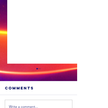
Comments
Write a comment...
MIDDAG
OGGEND