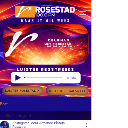
Deurnag
met Rosestad
00:00 – 06:00
Luister regstreeks
-01:04
LUISTER ROSESTAD X
LUISTER ROSESTAD SOKKIE
Post
Alle Plasings
Saamgestel deur Armando Pieters
Alle Plasings
Feb 9