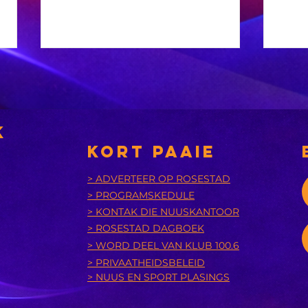
k
KORT PAAIE
> ADVERTEER OP ROSESTAD
OG
> PROGRAMSKEDULE
Di
MIDDAG SPORT:
> KONTAK DIE NUUSKANTOOR
vr
BokSmart 9
> ROSESTAD DAGBOEK
ma
versterk
> WORD DEEL VAN KLUB 100.6
vi
spelersveiligheid,
> PRIVAATHEIDSBELEID
Br
Tunnicliffe
> NUUS EN SPORT PLASINGS
di
inspireer ‘n
Ei
oorwinning en