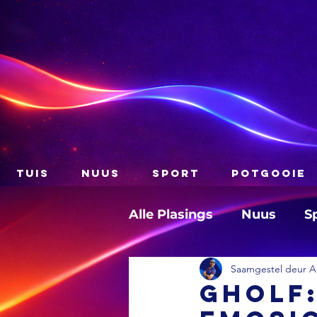
TUIS
NUUS
SPORT
POTGOOIE
Alle Plasings
Nuus
S
Saamgestel deur A
GHOLF: