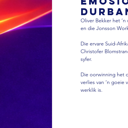
emosio
Durba
Oliver Bekker het ‘n
en die Jonsson Wor
Die ervare Suid-Afr
Christofer Blomstran
syfer.
Die oorwinning het 
verlies van ‘n goeie
werklik is.