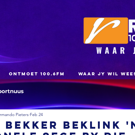
ONTMOET 100.6FM
WAAR JY WIL WEE
portnuus
rmando Pieters
Feb 24
 Bekker beklink '