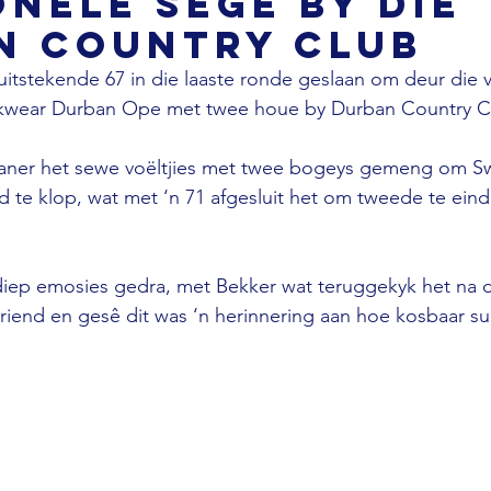
nele sege by die
n Country Club
 uitstekende 67 in die laaste ronde geslaan om deur die v
kwear Durban Ope met twee houe by Durban Country C
ikaner het sewe voëltjies met twee bogeys gemeng om S
d te klop, wat met ‘n 71 afgesluit het om tweede te ein
diep emosies gedra, met Bekker wat teruggekyk het na d
 vriend en gesê dit was ‘n herinnering aan hoe kosbaar s