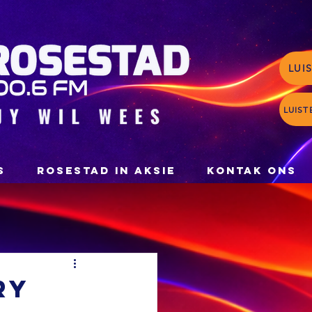
LUI
LUIST
S
ROSESTAD IN AKSIE
KONTAK ONS
ry