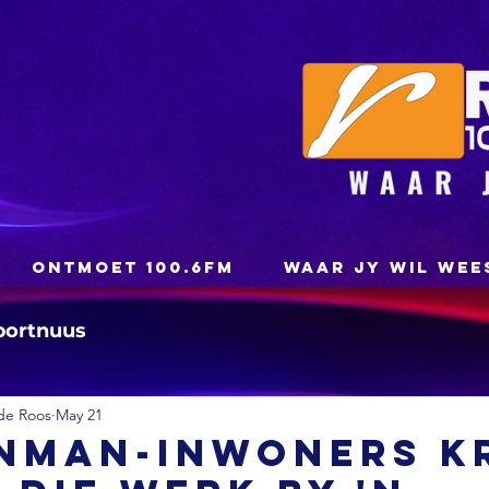
ONTMOET 100.6FM
WAAR JY WIL WEE
portnuus
de Roos
May 21
nman-inwoners k