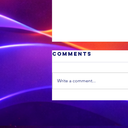
Comments
Write a comment...
'n VS
munisipaliteit
is die swakste
in die land