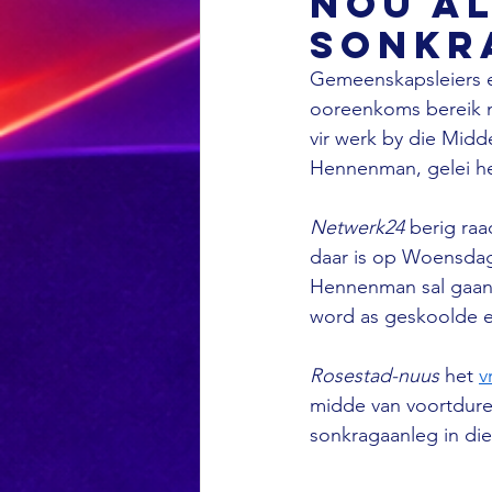
nou al
sonkr
Gemeenskapsleiers e
ooreenkoms bereik 
vir werk by die Mid
Hennenman, gelei he
Netwerk24 
berig raa
daar is op Woensdag
Hennenman sal gaan 
word as geskoolde e
Rosestad-nuus 
het 
v
midde van voortdure
sonkragaanleg in die