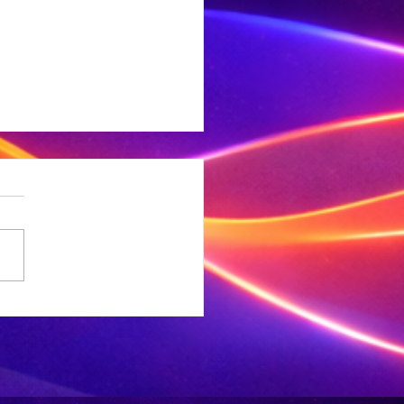
 Ligte
rdbewing
ef Welkom