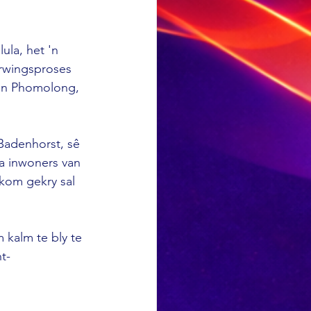
la, het 'n 
rwingsproses 
in Phomolong, 
Badenhorst, sê 
 inwoners van 
kom gekry sal 
kalm te bly te 
t-