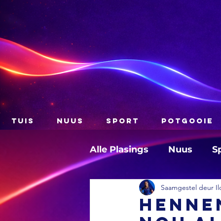
TUIS
NUUS
SPORT
POTGOOIE
Alle Plasings
Nuus
S
Saamgestel deur Il
Henne