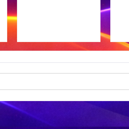
Sneeu word in
'n
bergagtige
aa
dele van die VS
tr
verwag