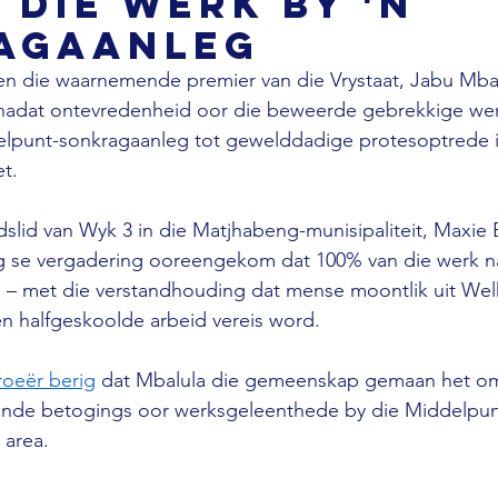
 die werk by 'n
agaanleg
n die waarnemende premier van die Vrystaat, Jabu Mbalu
nadat ontevredenheid oor die beweerde gebrekkige we
delpunt-sonkragaanleg tot gewelddadige protesoptrede 
t. 
dslid van Wyk 3 in die Matjhabeng-munisipaliteit, Maxie 
 se vergadering ooreengekom dat 100% van die werk na
– met die verstandhouding dat mense moontlik uit Wel
n halfgeskoolde arbeid vereis word. 
roeër berig
 dat Mbalula die gemeenskap gemaan het om 
nde betogings oor werksgeleenthede by die Middelpun
 area.