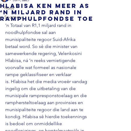
Hlabisa ken meer as
Nuus
‘n miljard rand in
Sportnuus
ramphulpfondse toe
'n Totaal van R1,1 miljard rand in 
noodhulpfondse sal aan 
munisipaliteite regoor Suid-Afrika 
betaal word. So sê die minister van 
samewerkende regering, Velenkosini 
Hlabisa, ná ‘n reeks vernietigende 
voorvalle wat formeel as nasionale 
rampe geklassifiseer en verklaar 
is. Hlabisa het die media vroeër vandag 
ingelig om die uitbetaling van die 
munisipale rampresponstoelaag en die 
ramphersteltoelaag aan provinsies en 
munisipaliteite regoor die land aan te 
kondig. Hlabisa sê hierdie toekennings 
is bedoel om onmiddellike 
noodlenigings- en herstelmaatreëls in 