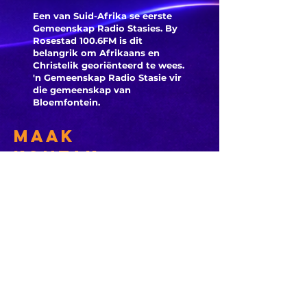
Een van Suid-Afrika se eerste
Gemeenskap Radio Stasies. By
Rosestad 100.6FM is dit
belangrik om Afrikaans en
Christelik georiënteerd te
wees.
'n Gemeenskap Radio Stasie vir
die gemeenskap van
Bloemfontein.
Maak
Kontak
Besoek ons