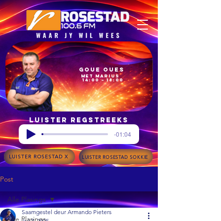
Goue Oues
met Marius
14:00 – 18:00
Luister regstreeks
-01:04
LUISTER ROSESTAD X
LUISTER ROSESTAD SOKKIE
Post
Alle Plasings
Saamgestel deur Armando Pieters
Alle Plasings
Jul 7, 2025