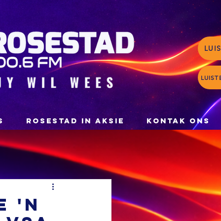
LUI
LUIST
S
ROSESTAD IN AKSIE
KONTAK ONS
e 'n