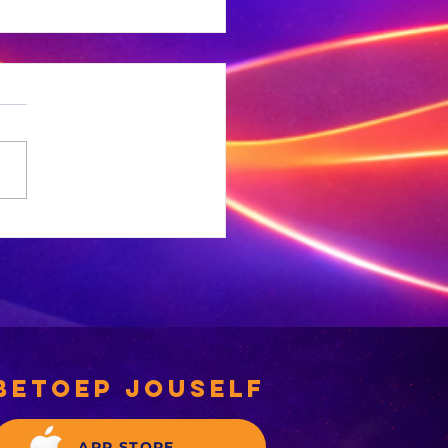
rika verenig
en beroertes
betoep jouself
APP STORE