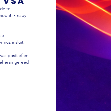
 VSA
de te 
moontlik naby 
se 
rmuz insluit. 
as positief en 
Teheran gereed 