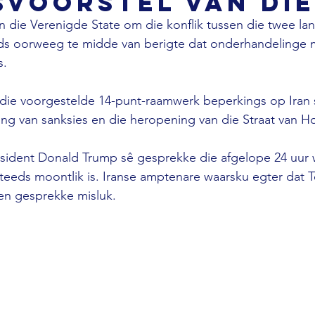
voorstel van die
an die Verenigde State om die konflik tussen die twee lan
ds oorweeg te midde van berigte dat onderhandelinge 
. 
 die voorgestelde 14-punt-raamwerk beperkings op Iran 
ing van sanksies en die heropening van die Straat van Ho
sident Donald Trump sê gesprekke die afgelope 24 uur w
teeds moontlik is. Iranse amptenare waarsku egter dat 
ien gesprekke misluk.