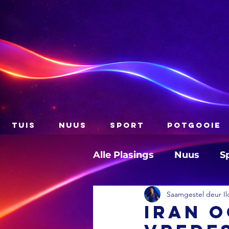
TUIS
NUUS
SPORT
POTGOOIE
Alle Plasings
Nuus
S
Saamgestel deur Il
Iran o