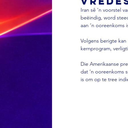
vredes
Iran sê ’n voorstel v
beëindig, word stee
aan ’n ooreenkoms is
Volgens berigte kan
kernprogram, verligt
Die Amerikaanse pre
dat ’n ooreenkoms s
is om op te tree ind