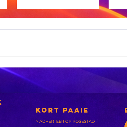
Af
'n Voormalige
te
Nsfas-raadslid
ag-
is in warm
water oor
skootrekenaars
k
KORT PAAIE
> ADVERTEER OP ROSESTAD