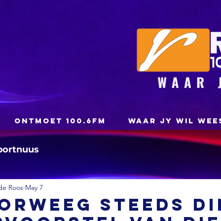
ONTMOET 100.6FM
WAAR JY WIL WEE
portnuus
de Roos
May 7
orweeg steeds di