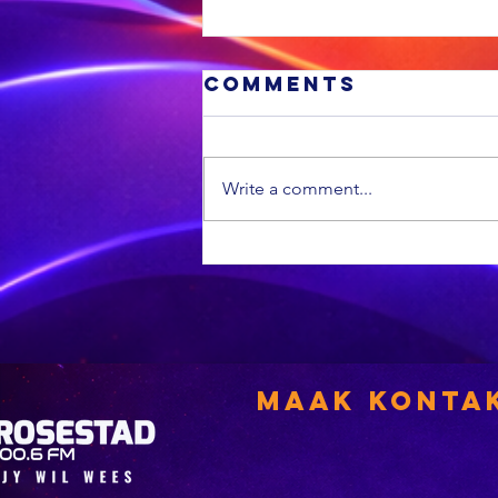
Comments
Write a comment...
Die
Ossewabrandw
argief is nou
digitaal
Maak Konta