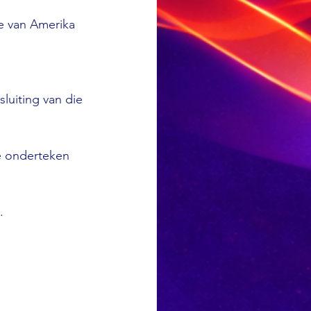
e van Amerika 
luiting van die 
e onderteken 
.