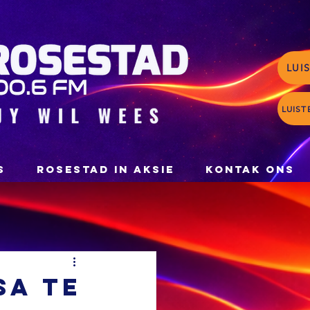
LUI
LUIST
S
ROSESTAD IN AKSIE
KONTAK ONS
SA te