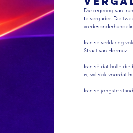
verga
Die regering van Ir
te vergader. Die twe
vredesonderhandelin
Iran se verklaring v
Straat van Hormuz. 
Iran sê dat hulle di
is, wil skik voordat
Iran se jongste stand