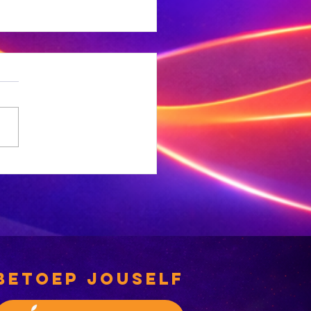
g net een
leentheid vir
nlyn
eserregistrasie
betoep jouself