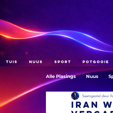
TUIS
NUUS
SPORT
POTGOOIE
Alle Plasings
Nuus
S
Saamgestel deur Il
Iran w