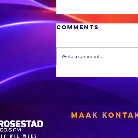
Comments
Write a comment...
VL sê hy sal
vir boere
opstaan
Maak Konta