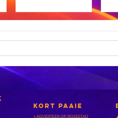
MK-party:
No
'Phala Phala
ge
moet besoek
aa
word'
ki
k
KORT PAAIE
> ADVERTEER OP ROSESTAD