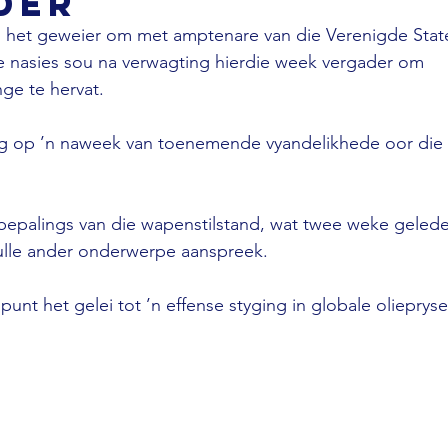
der
an het geweier om met amptenare van die Verenigde Stat
e nasies sou na verwagting hierdie week vergader om 
ge te hervat. 
olg op ’n naweek van toenemende vyandelikhede oor die s
e bepalings van die wapenstilstand, wat twee weke geled
 hulle ander onderwerpe aanspreek. 
punt het gelei tot ’n effense styging in globale oliepryse