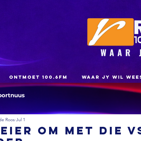
ONTMOET 100.6FM
WAAR JY WIL WEE
portnuus
de Roos
Jul 1
eier om met die V