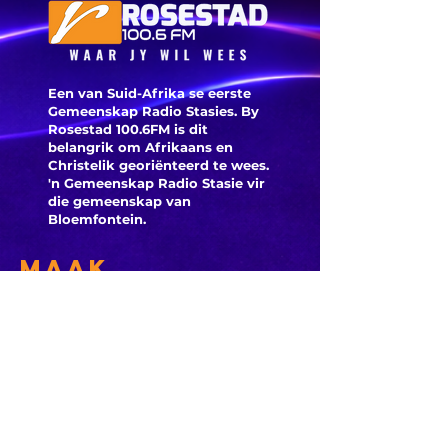
herroep
Een van Suid-Afrika se eerste
Gemeenskap Radio Stasies. By
Rosestad 100.6FM is dit
belangrik om Afrikaans en
Christelik georiënteerd te
wees.
'n Gemeenskap Radio Stasie vir
die gemeenskap van
Bloemfontein.
Maak
Kontak
Besoek ons