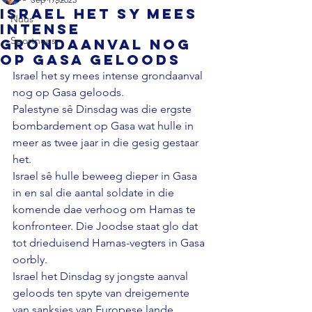
Israel het sy mees
Nuus
intense
Sportnuus
grondaanval nog
op Gasa geloods
Israel het sy mees intense grondaanval 
nog op Gasa geloods. 
Palestyne sê Dinsdag was die ergste 
bombardement op Gasa wat hulle in 
meer as twee jaar in die gesig gestaar 
het. 
Israel sê hulle beweeg dieper in Gasa 
in en sal die aantal soldate in die 
komende dae verhoog om Hamas te 
konfronteer. 
Die Joodse staat glo dat 
tot drieduisend Hamas-vegters in Gasa 
oorbly. 
Israel het Dinsdag sy jongste aanval 
geloods ten spyte van dreigemente 
van sanksies van Europese lande.