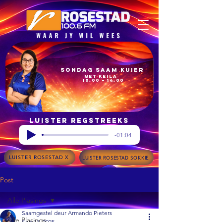
Sondag Saam Kuier
met Keila
10:00 – 14:00
Luister regstreeks
-01:04
LUISTER ROSESTAD X
LUISTER ROSESTAD SOKKIE
Post
Alle Plasings
Saamgestel deur Armando Pieters
Alle Plasings
Sep 17, 2025