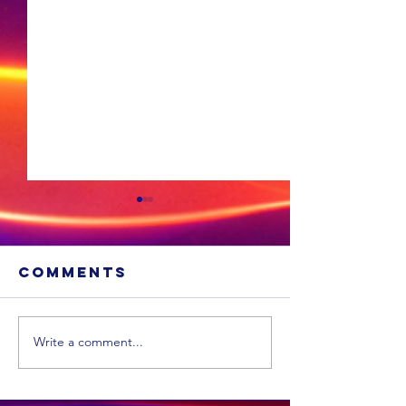
Comments
Write a comment...
Cosatu i
bekomme
Bela: Die