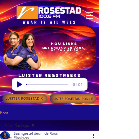
Hou Links
met Enriko en Jana
06:00 – 09:00
Luister regstreeks
-01:04
LUISTER ROSESTAD X
LUISTER ROSESTAD SOKKIE
Post
Alle Plasings
Saamgestel deur Ilde Roos
Alle Plasings
Jul 5