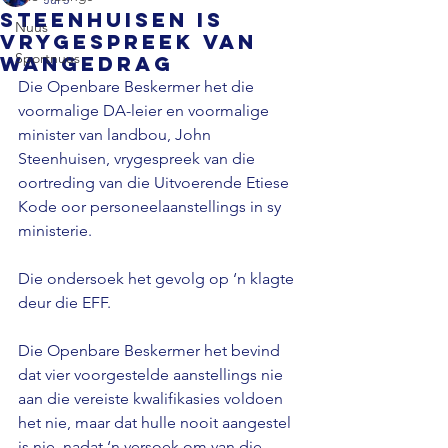
Steenhuisen is
Nuus
vrygespreek van
Sportnuus
wangedrag
Die Openbare Beskermer het die 
voormalige DA-leier en voormalige 
minister van landbou, John 
Steenhuisen, vrygespreek van die 
oortreding van die Uitvoerende Etiese 
Kode oor personeelaanstellings in sy 
ministerie.
Die ondersoek het gevolg op ‘n klagte 
deur die EFF. 
Die Openbare Beskermer het bevind 
dat vier voorgestelde aanstellings nie 
aan die vereiste kwalifikasies voldoen 
het nie, maar dat hulle nooit aangestel 
is nie, nadat ‘n versoek om van die 