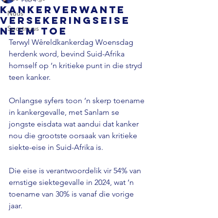
Kankerverwante
Nuus
versekeringseise
Sportnuus
neem toe
Terwyl Wêreldkankerdag Woensdag 
herdenk word, bevind Suid-Afrika 
homself op ‘n kritieke punt in die stryd 
teen kanker. 
Onlangse syfers toon ‘n skerp toename 
in kankergevalle, met Sanlam se 
jongste eisdata wat aandui dat kanker 
nou die grootste oorsaak van kritieke 
siekte-eise in Suid-Afrika is.
Die eise is verantwoordelik vir 54% van 
ernstige siektegevalle in 2024, wat ‘n 
toename van 30% is vanaf die vorige 
jaar.