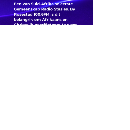
voortgesit
Een van Suid-Afrika se eerste
Gemeenskap Radio Stasies. By
Rosestad 100.6FM is dit
belangrik om Afrikaans en
Christelik georiënteerd te
wees.
'n Gemeenskap Radio Stasie vir
die gemeenskap van
Bloemfontein.
Maak
Kontak
Besoek ons