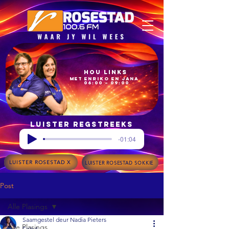
Hou Links
met Enriko en Jana
06:00 – 09:00
Luister regstreeks
-01:04
LUISTER ROSESTAD X
LUISTER ROSESTAD SOKKIE
Post
Alle Plasings
Saamgestel deur Nadia Pieters
Alle Plasings
Feb 4