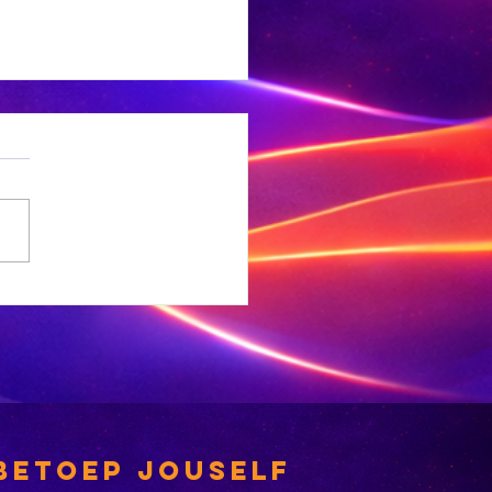
e
sewabrandwag-
gief is nou
gitaal
betoep jouself