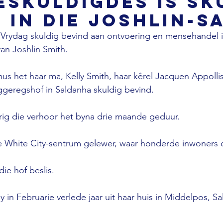
skuldigdes is sk
 in die Joshlin-s
 Vrydag skuldig bevind aan ontvoering en mensehandel i
an Joshlin Smith.

s het haar ma, Kelly Smith, haar kêrel Jacquen Appolli
geregshof in Saldanha skuldig bevind.

rig die verhoor het byna drie maande geduur.

die White City-sentrum gelewer, waar honderde inwoners 
ie hof beslis.

y in Februarie verlede jaar uit haar huis in Middelpos, Sa