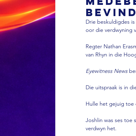
medebe
bevind
Drie beskuldigdes is
oor die verdwyning v
Regter Nathan Erasmu
van Rhyn in die Hoog
Eyewitness News
 be
Die uitspraak is in 
Hulle het gejuig toe d
Joshlin was ses toe s
verdwyn het.
