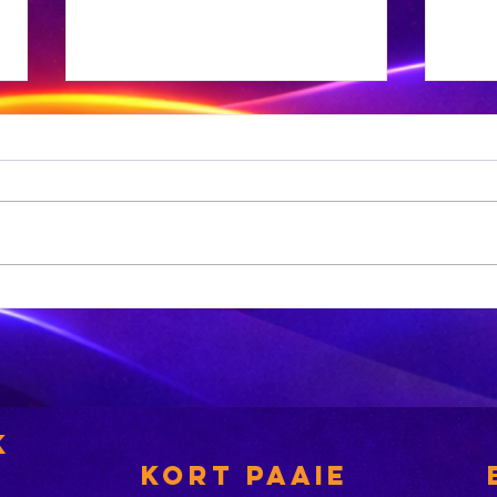
'n Suid-
Di
Afrikaanse
Os
dokter maak
ar
mediese
di
geskiedenis
betalings
k
KORT PAAIE