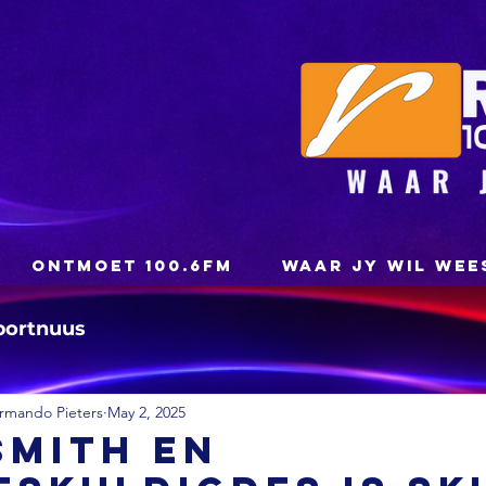
ONTMOET 100.6FM
WAAR JY WIL WEE
portnuus
rmando Pieters
May 2, 2025
Smith en