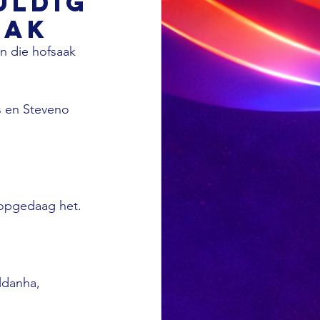
uldig
aak
n die hofsaak 
s en Steveno 
opgedaag het.

ldanha, 