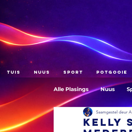
TUIS
NUUS
SPORT
POTGOOIE
Alle Plasings
Nuus
S
Saamgestel deur A
Kelly 