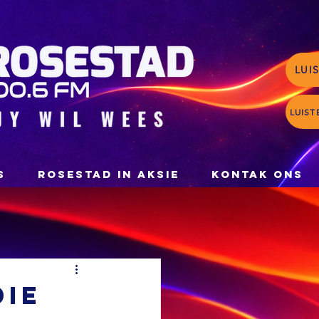
LUI
LUIST
S
ROSESTAD IN AKSIE
KONTAK ONS
die