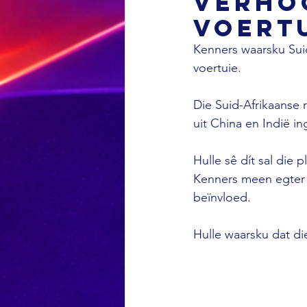
verho
voert
Kenners waarsku Suid
voertuie. 
Die Suid-Afrikaanse
uit China en Indië i
Hulle sê dít sal die
Kenners meen egter d
beïnvloed. 
Hulle waarsku dat di