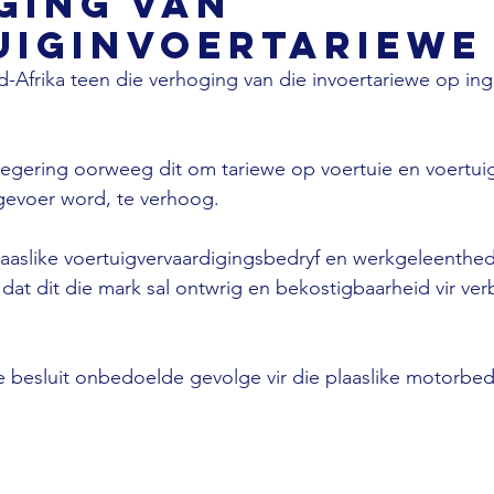
ging van
uiginvoertariewe
-Afrika teen die verhoging van die invoertariewe op in
 regering oorweeg dit om tariewe op voertuie en voertu
ngevoer word, te verhoog. 
 plaaslike voertuigvervaardigingsbedryf en werkgeleenthe
at dit die mark sal ontwrig en bekostigbaarheid vir verb
e besluit onbedoelde gevolge vir die plaaslike motorbed