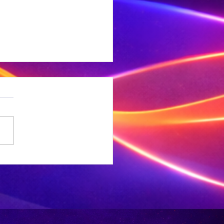
geveer 500
yota-
ertuie word
r veiligheid
rroep