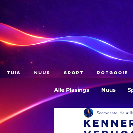
TUIS
NUUS
SPORT
POTGOOIE
Alle Plasings
Nuus
S
Saamgestel deur Il
Kenne