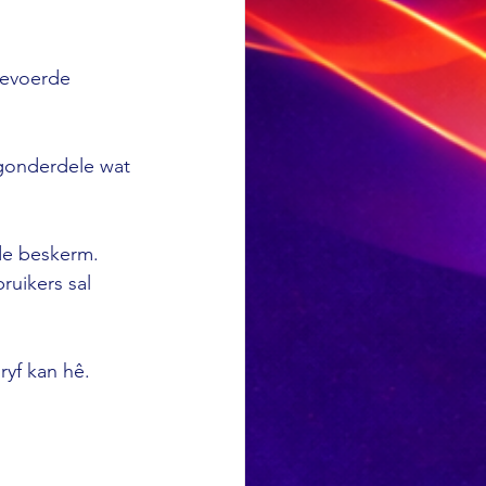
gevoerde 
igonderdele wat 
de beskerm. 
ruikers sal 
ryf kan hê.