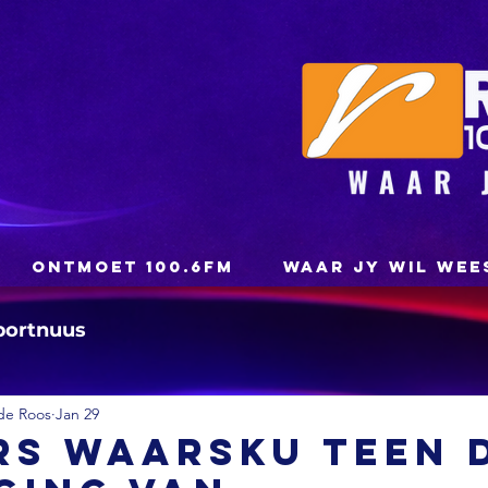
ONTMOET 100.6FM
WAAR JY WIL WEE
portnuus
de Roos
Jan 29
rs waarsku teen 