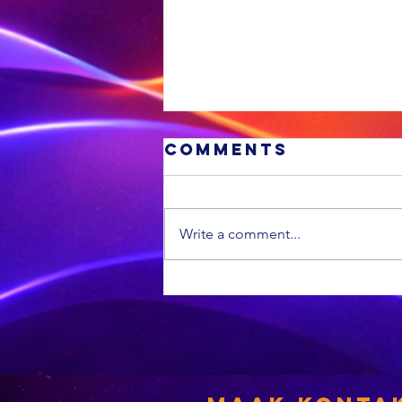
Comments
Write a comment...
Cosatu is
bekommerd oor
beplande media
werkbesnoeiin