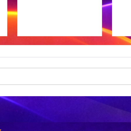
'n VS skool is
On
glo beroof
To
vo
-
vi
gs
he