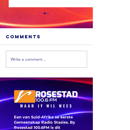
Comments
Write a comment...
Xhariep kry
eers in 2031 'n
nuwe
munisipaliteit
‘ANC-
burgeme
is deegl
Een van Suid-Afrika se eerste
Gemeenskap Radio Stasies. By
Rosestad 100.6FM is dit