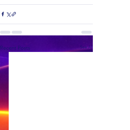
See All
Recent Posts