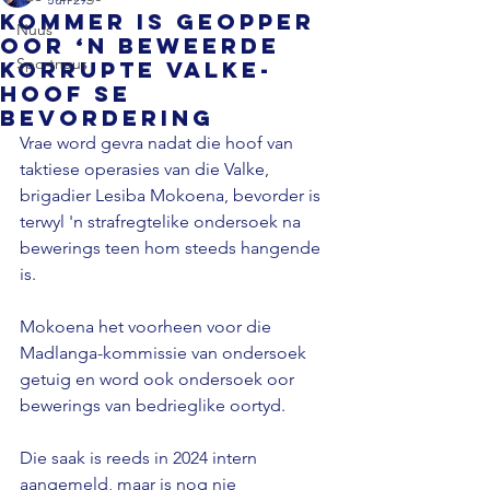
Kommer is geopper
Nuus
oor ‘n beweerde
Sportnuus
korrupte Valke-
hoof se
bevordering
Vrae word gevra nadat die hoof van 
taktiese operasies van die Valke, 
brigadier Lesiba Mokoena, bevorder is 
terwyl 'n strafregtelike ondersoek na 
bewerings teen hom steeds hangende 
is.
Mokoena het voorheen voor die 
Madlanga-kommissie van ondersoek 
getuig en word ook ondersoek oor 
bewerings van bedrieglike oortyd. 
Die saak is reeds in 2024 intern 
aangemeld, maar is nog nie 