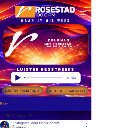
Deurnag
met Rosestad
00:00 – 06:00
Luister regstreeks
-01:04
LUISTER ROSESTAD X
LUISTER ROSESTAD SOKKIE
Post
Alle Plasings
Saamgestel deur Nadia Pieters
Alle Plasings
Jun 29