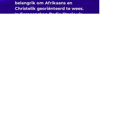
belangrik om Afrikaans en
Christelik georiënteerd te
wees.
'n Gemeenskap Radio Stasie vir
die gemeenskap van
Bloemfontein.
Maak
Kontak
Besoek ons
KORT PAAIE