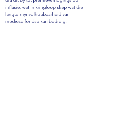
dra dit by tot premieverhogings bo 
inflasie, wat ’n kringloop skep wat die 
langtermynvolhoubaarheid van 
mediese fondse kan bedreig.