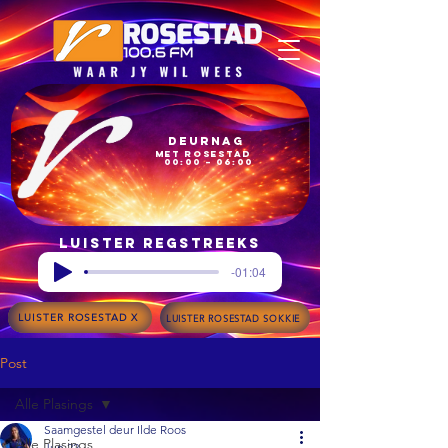
Deurnag
met Rosestad
00:00 – 06:00
Luister regstreeks
-01:04
LUISTER ROSESTAD X
LUISTER ROSESTAD SOKKIE
Post
Alle Plasings
Saamgestel deur Ilde Roos
Alle Plasings
Jun 22