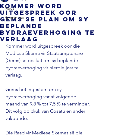
Kommer word
Nuus
uitgespreek oor
Sportnuus
Gems se plan om sy
beplande
bydraeverhoging te
verlaag
Kommer word uitgespreek oor die 
Mediese Skema vir Staatsamptenare 
(Gems) se besluit om sy beplande 
bydraeverhoging vir hierdie jaar te 
verlaag. 
Gems het ingestem om sy 
bydraeverhoging vanaf volgende 
maand van 9,8 % tot 7,5 % te verminder. 
Dit volg op druk van Cosatu en ander 
vakbonde. 
Die Raad vir Mediese Skemas sê die 