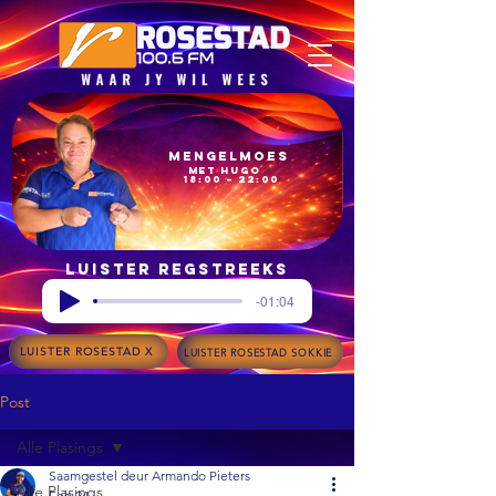
Mengelmoes
met Hugo
18:00 – 22:00
Luister regstreeks
-01:04
LUISTER ROSESTAD X
LUISTER ROSESTAD SOKKIE
Post
Alle Plasings
Saamgestel deur Armando Pieters
Alle Plasings
Feb 24