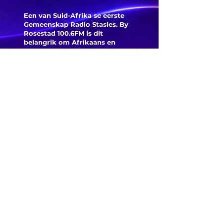
neem
hardloopreeks
Een van Suid-Afrika se eerste
Argentin
hou momentum
Gemeenskap Radio Stasies. By
ernstig 
Rosestad 100.6FM is dit
aan
die Will
belangrik om Afrikaans en
Christelik georiënteerd te
wees.
susters
'n Gemeenskap Radio Stasie vir
herenig
die gemeenskap van
Bloemfontein.
Maak
Kontak
Besoek ons