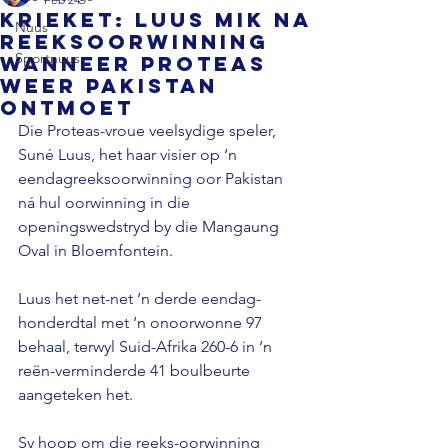
KRIEKET: Luus mik na
Nuus
reeksoorwinning
Sportnuus
wanneer Proteas
weer Pakistan
ontmoet
Die Proteas-vroue veelsydige speler, 
Suné Luus, het haar visier op ‘n 
eendagreeksoorwinning oor Pakistan 
ná hul oorwinning in die 
openingswedstryd by die Mangaung 
Oval in Bloemfontein.
Luus het net-net ‘n derde eendag-
honderdtal met ‘n onoorwonne 97 
behaal, terwyl Suid-Afrika 260-6 in ‘n 
reën-verminderde 41 boulbeurte 
aangeteken het.
Sy hoop om die reeks-oorwinning 