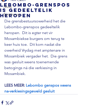
Lebombo-grenspos
Nuus
is gedeeltelik
Sportnuus
heropen
Die grensbestuursowerheid het die 
Lebombo-grenspos gedeeltelik 
heropen.  Dit is egter net vir 
Mosambiekse burgers om terug te 
keer huis toe.  Dit kom nadat die 
owerheid Vrydag met amptenare in 
Mosambiek vergader het.  Die grens 
was gesluit weens toenemende 
betogings ná die verkiesing in 
Mosambiek.

LEES MEER: 
Lebombo genspos weens 
na-verkiesingsgeweld gesluit