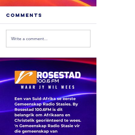
Comments
Write a comment...
Xhariep kry
eers in 2031 'n
nuwe
munisipaliteit
‘ANC-
burgeme
is deegl
Een van Suid-Afrika se eerste
Gemeenskap Radio Stasies. By
Rosestad 100.6FM is dit
belangrik om Afrikaans en
Christelik georiënteerd te
wees.
'n Gemeenskap Radio Stasie vir
die gemeenskap van