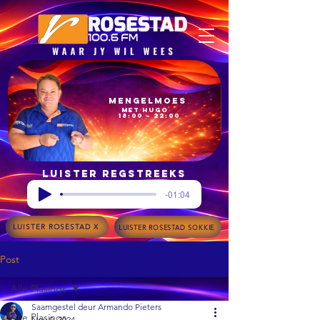
Mengelmoes
met Hugo
18:00 – 22:00
Luister regstreeks
-01:04
LUISTER ROSESTAD X
LUISTER ROSESTAD SOKKIE
Post
Alle Plasings
Saamgestel deur Armando Pieters
Alle Plasings
Nov 9, 2024