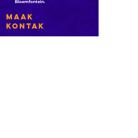
Bloemfontein.
Maak
Kontak
Besoek ons
KORT PAAIE
> ADVERTEER OP ROSESTAD
> PROGRAMSKEDULE
> KONTAK DIE NUUSKANTOOR