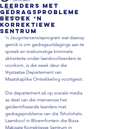
Leerders met
Nuus
gedragsprobleme
Sportnuus
besoek ‘n
korrektiewe
sentrum
‘n Jeugintervensieprogram wat daarop 
gemik is om gedragsuitdagings aan te 
spreek en toekomstige kriminele 
aktiwiteite onder laerskoolleerders te 
voorkom, is die week deur die 
Vrystaatse Departement van 
Maatskaplike Ontwikkeling voortgesit.

Die departement sê op sosiale media 
as deel van die intervensie het 
geïdentifiseerde leerders met 
gedragsprobleme van die Tsholohelo 
Laerskool in Bloemfontein die Bizza 
Makgate Korrektiewe Sentrum in 