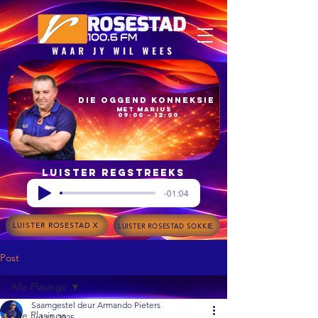
Die Oggend Konneksie
met Marius
09:00 – 12:00
Luister regstreeks
-01:04
LUISTER ROSESTAD X
LUISTER ROSESTAD SOKKIE
Post
Alle Plasings
Saamgestel deur Armando Pieters
Alle Plasings
Jul 12, 2025