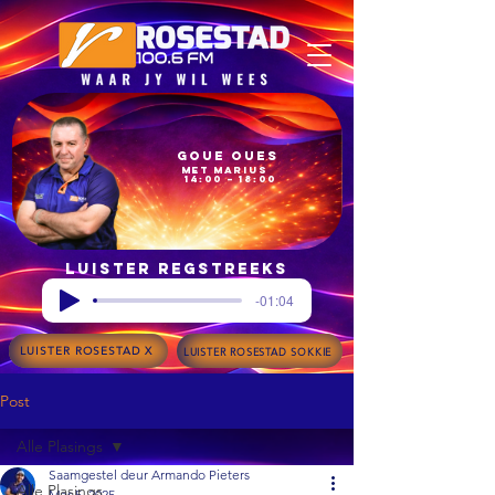
Goue Oues
met Marius
14:00 – 18:00
Luister regstreeks
-01:04
LUISTER ROSESTAD X
LUISTER ROSESTAD SOKKIE
Post
Alle Plasings
Saamgestel deur Armando Pieters
Alle Plasings
Mar 5, 2025