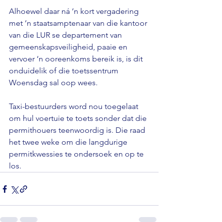
Alhoewel daar ná ’n kort vergadering 
met ’n staatsamptenaar van die kantoor 
van die LUR se departement van 
gemeenskapsveiligheid, paaie en 
vervoer ‘n ooreenkoms bereik is, is dit 
onduidelik of die toetssentrum 
Woensdag sal oop wees.

Taxi-bestuurders word nou toegelaat 
om hul voertuie te toets sonder dat die 
permithouers teenwoordig is. Die raad 
het twee weke om die langdurige 
permitkwessies te ondersoek en op te 
los.