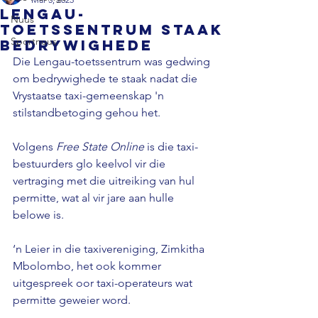
Lengau-
Nuus
toetssentrum staak
Sportnuus
bedrywighede
Die Lengau-toetssentrum was gedwing 
om bedrywighede te staak nadat die 
Vrystaatse taxi-gemeenskap 'n 
stilstandbetoging gehou het.

Volgens 
Free State Online
 is die taxi-
bestuurders glo keelvol vir die 
vertraging met die uitreiking van hul 
permitte, wat al vir jare aan hulle 
belowe is.

‘n Leier in die taxivereniging, Zimkitha 
Mbolombo, het ook kommer 
uitgespreek oor taxi-operateurs wat 
permitte geweier word.
