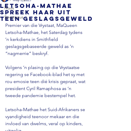
Letsoha-Mathae
Nuus
spreek haar uit
Sportnuus
teen geslagsgeweld
Premier van die Vrystaat, MaQueen 
Letsoha-Mathae, het Saterdag tydens 
’n kerkdiens in Smithfield 
geslagsgebaseerde geweld as ’n 
“nagmerrie” beskryf.

Volgens ’n plasing op die Vrystaatse 
regering se Facebook-blad het sy met 
rou emosie teen dié krisis gepraat, wat 
president Cyril Ramaphosa as ’n 
tweede pandemie bestempel het.

Letsoha-Mathae het Suid-Afrikaners se 
vyandigheid teenoor mekaar en die 
invloed van dwelms, veral op kinders, 
uitgelig.
