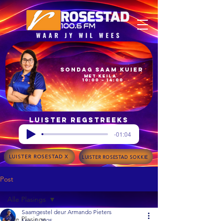
Sondag Saam Kuier
met Keila
10:00 – 14:00
Luister regstreeks
-01:04
LUISTER ROSESTAD X
LUISTER ROSESTAD SOKKIE
Post
Alle Plasings
Saamgestel deur Armando Pieters
Alle Plasings
May 5, 2025