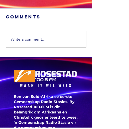
Comments
Write a comment...
'n VS skool is
Ongevee
glo beroof
Toyota-
voertui
word vi
veilighe
herroep
Een van Suid-Afrika se eerste
Gemeenskap Radio Stasies. By
Rosestad 100.6FM is dit
belangrik om Afrikaans en
Christelik georiënteerd te
wees.
'n Gemeenskap Radio Stasie vir
die gemeenskap van