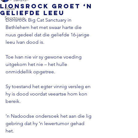
Lionsrock groet ‘n
Nuus
geliefde leeu
Sportnuus
Lionsrock Big Cat Sanctuary in 
Bethlehem het met swaar harte die 
nuus gedeel dat die geliefde 16-jarige 
leeu Ivan dood is. 
Toe Ivan nie vir sy gewone voeding 
uitgekom het nie – het hulle 
onmiddellik opgetree. 
Sy toestand het egter vinnig versleg en 
hy is dood voordat veeartse hom kon 
bereik. 
‘n Nadoodse ondersoek het aan die lig 
gebring dat hy ‘n lewertumor gehad 
het. 