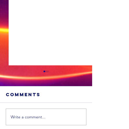
Comments
Write a comment...
'n Suid-
Afrikaanse