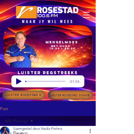
Mengelmoes
met Hugo
18:00 – 22:00
Luister regstreeks
-01:04
LUISTER ROSESTAD X
LUISTER ROSESTAD SOKKIE
Post
Alle Plasings
Saamgestel deur Nadia Pieters
Alle Plasings
Jan 29