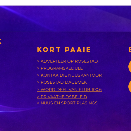
'n Suid-
Di
Afrikaanse
Os
dokter maak
ar
mediese
di
geskiedenis
betalings
k
KORT PAAIE
> ADVERTEER OP ROSESTAD
> PROGRAMSKEDULE
> KONTAK DIE NUUSKANTOOR
> ROSESTAD DAGBOEK
> WORD DEEL VAN KLUB 100.6
> PRIVAATHEIDSBELEID
> NUUS EN SPORT PLASINGS