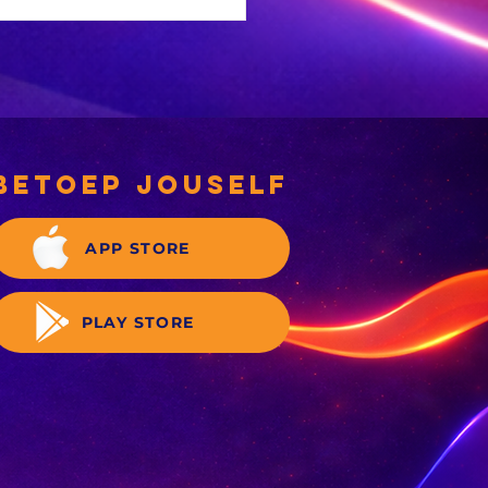
e
sewabrandwag-
gief is nou
gitaal
betoep jouself
APP STORE
PLAY STORE