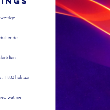
ings
wettige 
 duisende 
dertdien 
t 1 800 hektaar 
ied wat nie 