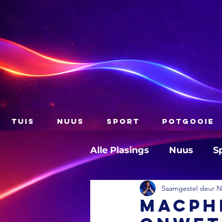
TUIS
NUUS
SPORT
POTGOOIE
Alle Plasings
Nuus
S
Saamgestel deur Na
Macph