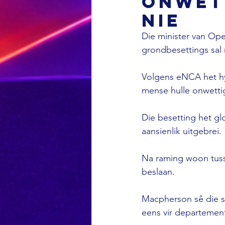
onwet
nie
Die minister van Op
grondbesettings sal 
Volgens eNCA het hy
mense hulle onwetti
Die besetting het gl
aansienlik uitgebrei.
Na raming woon tusse
beslaan.
Macpherson sê die s
eens vir departement