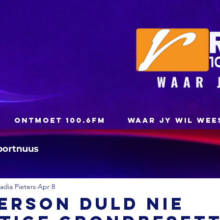
ONTMOET 100.6FM
WAAR JY WIL WEE
portnuus
dia Pieters
Apr 8
erson duld nie