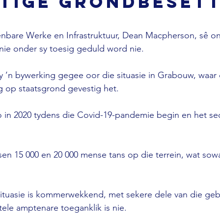
tige grondbesett
enbare Werke en Infrastruktuur, Dean Macpherson, sê on
nie onder sy toesig geduld word nie.
 ’n bywerking gegee oor die situasie in Grabouw, waar
g op staatsgrond gevestig het.
o in 2020 tydens die Covid-19-pandemie begin en het se
n 15 000 en 20 000 mense tans op die terrein, wat sowa
ituasie is kommerwekkend, met sekere dele van die geb
ele amptenare toeganklik is nie.