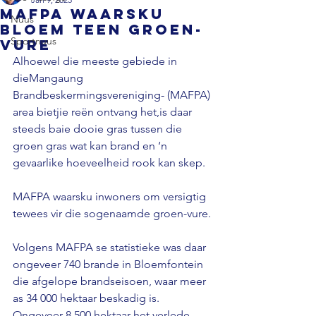
MAFPA waarsku
Nuus
Bloem teen groen-
Sportnuus
vure
Alhoewel die meeste gebiede in 
dieMangaung 
Brandbeskermingsvereniging- (MAFPA) 
area bietjie reën ontvang het,is daar 
steeds baie dooie gras tussen die 
groen gras wat kan brand en ‘n 
gevaarlike hoeveelheid rook kan skep.

MAFPA waarsku inwoners om versigtig 
tewees vir die sogenaamde groen-vure.

Volgens MAFPA se statistieke was daar 
ongeveer 740 brande in Bloemfontein 
die afgelope brandseisoen, waar meer 
as 34 000 hektaar beskadig is. 
Ongeveer 8 500 hektaar het verlede 