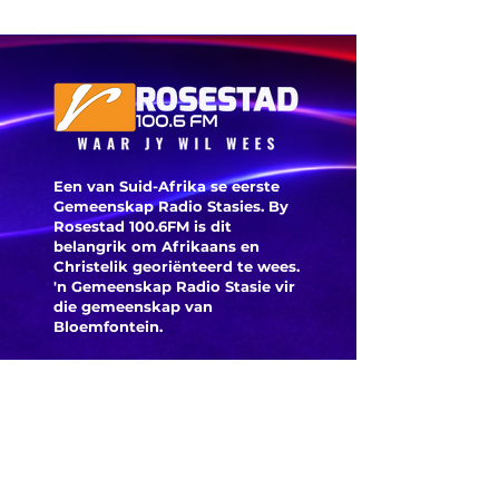
Die
dokter maak
Ossewab
mediese
argief i
geskiedenis
digitaal
Een van Suid-Afrika se eerste
Gemeenskap Radio Stasies. By
Rosestad 100.6FM is dit
belangrik om Afrikaans en
Christelik georiënteerd te
wees.
'n Gemeenskap Radio Stasie vir
die gemeenskap van
Bloemfontein.
Maak
Kontak