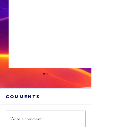
Comments
Write a comment...
'n Suid-
Afrikaanse