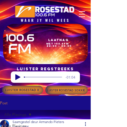
Laatnag
met 100.6FM
22:00 – 00:00
Luister regstreeks
-01:04
LUISTER ROSESTAD X
LUISTER ROSESTAD SOKKIE
Post
Alle Plasings
Saamgestel deur Armando Pieters
Alle Plasings
Jan 9, 2025