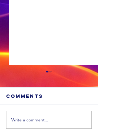
Comments
Write a comment...
'n Suid-
Afrikaanse
Die
dokter maak