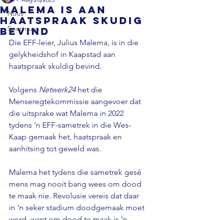
Malema is aan
Nuus
haatspraak skudig
Sportnuus
bevind
Die EFF-leier, Julius Malema, is in die 
gelykheidshof in Kaapstad aan 
haatspraak skuldig bevind.

Volgens 
Netwerk24
 het die 
Menseregtekommissie aangevoer dat 
die uitsprake wat Malema in 2022 
tydens ‘n EFF-sametrek in die Wes-
Kaap gemaak het, haatspraak en 
aanhitsing tot geweld was.

Malema het tydens die sametrek gesê 
mens mag nooit bang wees om dood 
te maak nie. Revolusie vereis dat daar 
in ‘n seker stadium doodgemaak moet 
word, want om dood te maak is ‘n 