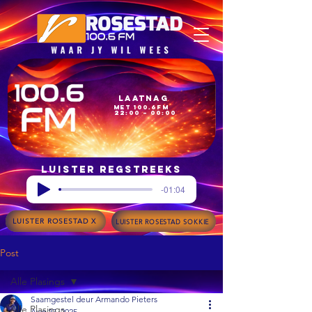
Laatnag
met 100.6FM
22:00 – 00:00
Luister regstreeks
-01:04
LUISTER ROSESTAD X
LUISTER ROSESTAD SOKKIE
Post
Alle Plasings
Saamgestel deur Armando Pieters
Alle Plasings
Aug 27, 2025