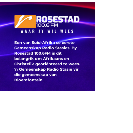
Ossewab
mediese
argief i
geskiedenis
digitaal
Een van Suid-Afrika se eerste
Gemeenskap Radio Stasies. By
Rosestad 100.6FM is dit
belangrik om Afrikaans en
Christelik georiënteerd te
wees.
'n Gemeenskap Radio Stasie vir
die gemeenskap van
Bloemfontein.
Maak
Kontak