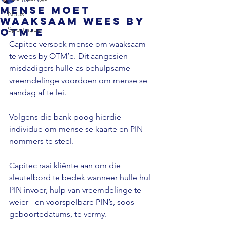
Mense moet
Nuus
waaksaam wees by
Sportnuus
OTM’e
Capitec versoek mense om waaksaam 
te wees by OTM’e. Dit aangesien 
misdadigers hulle as behulpsame 
vreemdelinge voordoen om mense se 
aandag af te lei. 
Volgens die bank poog hierdie 
individue om mense se kaarte en PIN-
nommers te steel. 
Capitec raai kliënte aan om die 
sleutelbord te bedek wanneer hulle hul 
PIN invoer, hulp van vreemdelinge te 
weier - en voorspelbare PIN’s, soos 
geboortedatums, te vermy. 