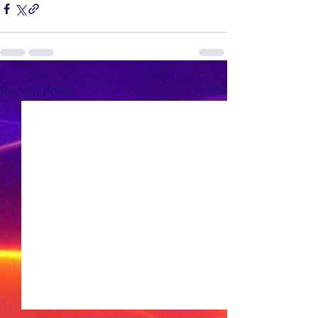
See All
Recent Posts