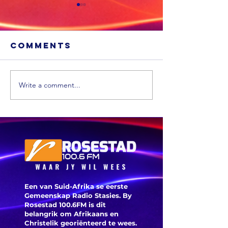
Comments
Write a comment...
Sneeu word
'n Ligte
in
aardbew
bergagtige
tref We
dele van die
VS verwag
Een van Suid-Afrika se eerste
Gemeenskap Radio Stasies. By
Rosestad 100.6FM is dit
belangrik om Afrikaans en
Christelik georiënteerd te
wees.