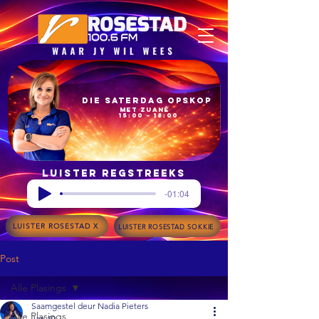
Die Saterdag Opskop
met Zuané
15:00 – 18:00
Luister regstreeks
-01:04
LUISTER ROSESTAD X
LUISTER ROSESTAD SOKKIE
Post
Alle Plasings
Saamgestel deur Nadia Pieters
Alle Plasings
Jan 19