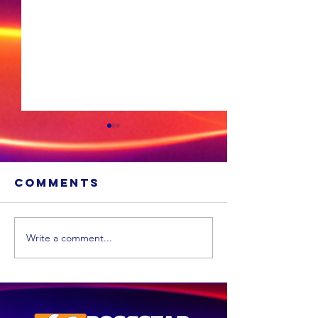
Comments
Write a comment...
Xhariep kry
eers in 2031 'n
nuwe
munisipaliteit
‘ANC-