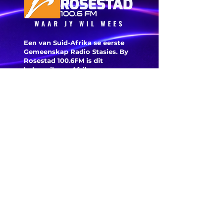
burgeme
is deegl
Een van Suid-Afrika se eerste
Gemeenskap Radio Stasies. By
Rosestad 100.6FM is dit
belangrik om Afrikaans en
Christelik georiënteerd te
wees.
'n Gemeenskap Radio Stasie vir
die gemeenskap van
Bloemfontein.
Maak
Kontak
Besoek ons