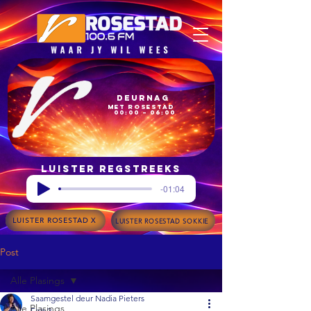
Deurnag
met Rosestad
00:00 – 06:00
Luister regstreeks
-01:04
LUISTER ROSESTAD X
LUISTER ROSESTAD SOKKIE
Post
Alle Plasings
Saamgestel deur Nadia Pieters
Alle Plasings
Feb 2