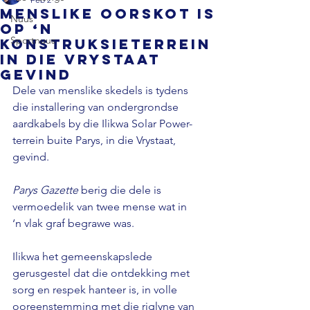
Menslike oorskot is
Nuus
op ‘n
Sportnuus
konstruksieterrein
in die Vrystaat
gevind
Dele van menslike skedels is tydens 
die installering van ondergrondse 
aardkabels by die Ilikwa Solar Power-
terrein buite Parys, in die Vrystaat, 
gevind. 
Parys Gazette
 berig die dele is 
vermoedelik van twee mense wat in 
‘n vlak graf begrawe was. 
Ilikwa het gemeenskapslede 
gerusgestel dat die ontdekking met 
sorg en respek hanteer is, in volle 
ooreenstemming met die riglyne van 