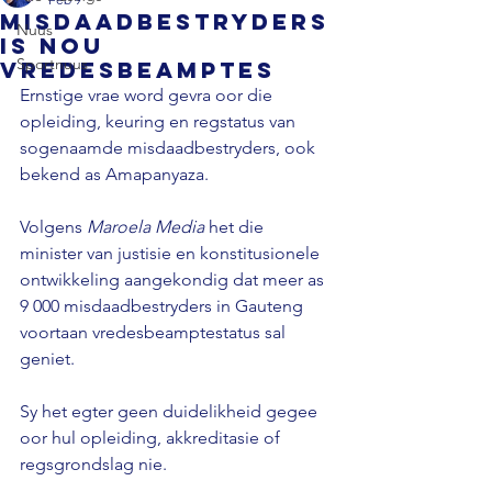
Misdaadbestryders
Nuus
is nou
Sportnuus
vredesbeamptes
Ernstige vrae word gevra oor die 
opleiding, keuring en regstatus van 
sogenaamde misdaadbestryders, ook 
bekend as Amapanyaza. 
Volgens 
Maroela Media
 het die 
minister van justisie en konstitusionele 
ontwikkeling aangekondig dat meer as 
9 000 misdaadbestryders in Gauteng 
voortaan vredesbeamptestatus sal 
geniet. 
Sy het egter geen duidelikheid gegee 
oor hul opleiding, akkreditasie of 
regsgrondslag nie. 