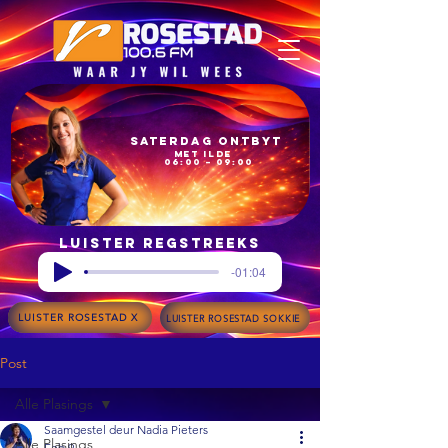
Saterdag Ontbyt
met Ilde
06:00 – 09:00
Luister regstreeks
-01:04
LUISTER ROSESTAD X
LUISTER ROSESTAD SOKKIE
Post
Alle Plasings
Saamgestel deur Nadia Pieters
Alle Plasings
Feb 9