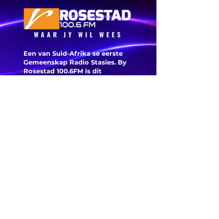
‘ANC-
burgeme
is deegl
Een van Suid-Afrika se eerste
Gemeenskap Radio Stasies. By
Rosestad 100.6FM is dit
belangrik om Afrikaans en
Christelik georiënteerd te
wees.
'n Gemeenskap Radio Stasie vir
die gemeenskap van
Bloemfontein.
Maak
Kontak