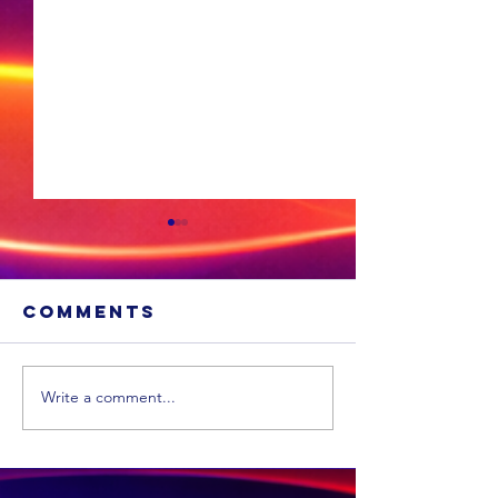
Comments
Write a comment...
Xhariep kry
eers in 2031 'n
nuwe
munisipaliteit