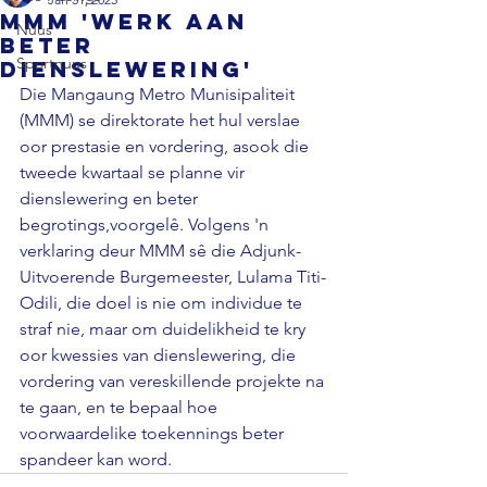
MMM 'werk aan
Nuus
beter
Sportnuus
dienslewering'
Die 
Mangaung Metro Munisipaliteit 
(MMM) se 
direktorate 
het hul 
verslae 
oor prestasie en vordering, asook die 
tweede kwartaal se planne vir 
dienslewering en beter 
begrotings
,
voorgelê. 
Volgens 'n 
verklaring deur MMM 
sê die 
Adjunk-
U
itvoerende Burgemeester, Lulama Titi-
Odili
,
 die doel is nie om individue te 
straf nie, maar 
om
 duidelikheid te kry 
oor kwessies van dienslewering, die 
vordering van vereskillende projekte
 na 
te gaan
, en 
te bepaal 
hoe 
voorwaardelike 
toekennings beter 
spandeer kan word.