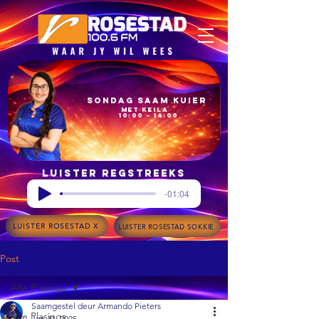
Sondag Saam Kuier
met Keila
10:00 – 14:00
Luister regstreeks
-01:04
LUISTER ROSESTAD X
LUISTER ROSESTAD SOKKIE
Post
Alle Plasings
Saamgestel deur Armando Pieters
Alle Plasings
Jan 31, 2025