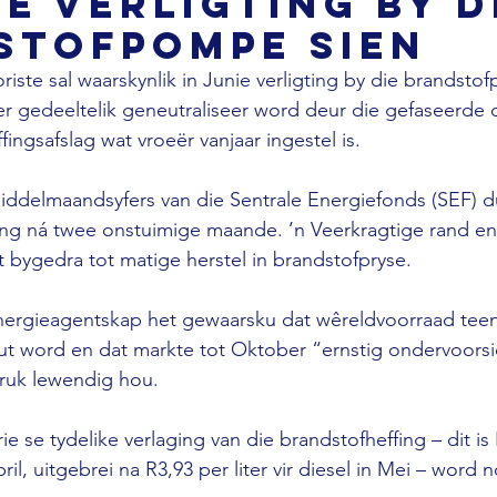
ie verligting by d
stofpompe sien
riste sal waarskynlik in Junie verligting by die brandsto
er gedeeltelik geneutraliseer word deur die gefaseerde 
fingsafslag wat vroeër vanjaar ingestel is. 
iddelmaandsyfers van die Sentrale Energiefonds (SEF) d
g ná twee onstuimige maande. ’n Veerkragtige rand en r
t bygedra tot matige herstel in brandstofpryse. 
Energieagentskap het gewaarsku dat wêreldvoorraad teen
t word en dat markte tot Oktober “ernstig ondervoorsie
ruk lewendig hou. 
e se tydelike verlaging van die brandstofheffing – dit is R3
ril, uitgebrei na R3,93 per liter vir diesel in Mei – word 