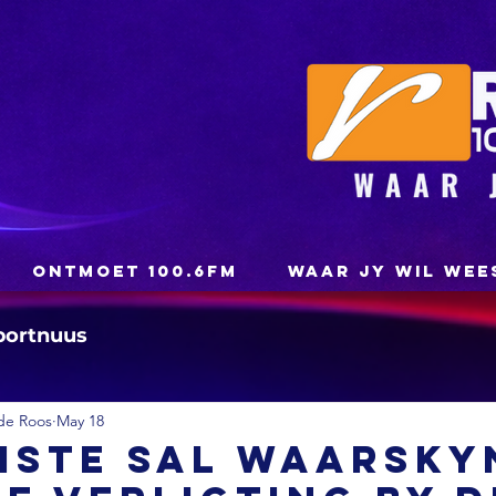
ONTMOET 100.6FM
WAAR JY WIL WEE
portnuus
de Roos
May 18
iste sal waarsky