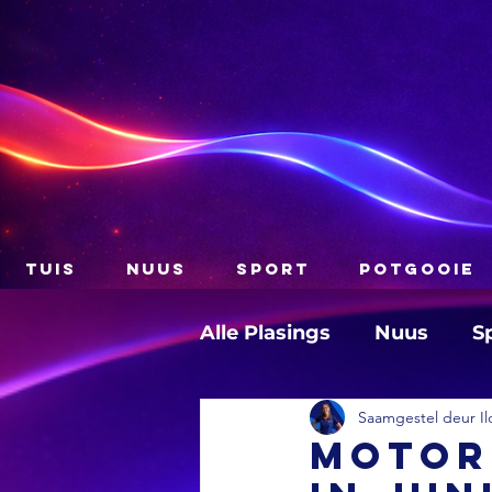
TUIS
NUUS
SPORT
POTGOOIE
Alle Plasings
Nuus
S
Saamgestel deur Il
Motor