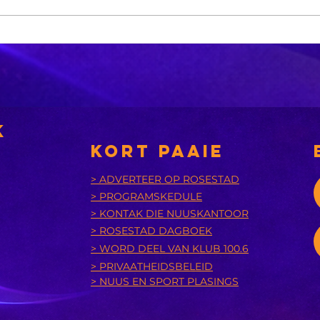
Sneeu word in
'n
bergagtige
aa
dele van die VS
tr
verwag
k
KORT PAAIE
> ADVERTEER OP ROSESTAD
> PROGRAMSKEDULE
> KONTAK DIE NUUSKANTOOR
> ROSESTAD DAGBOEK
> WORD DEEL VAN KLUB 100.6
> PRIVAATHEIDSBELEID
> NUUS EN SPORT PLASINGS