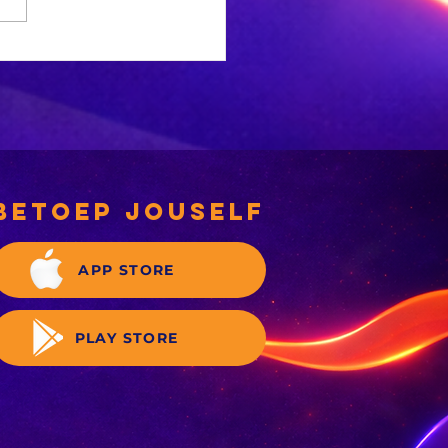
 Ligte
rdbewing
ef Welkom
betoep jouself
APP STORE
PLAY STORE