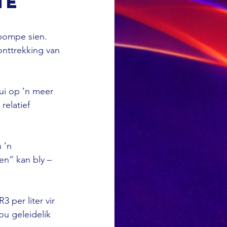
ie
fpompe sien. 
onttrekking van 
ui op ’n meer 
elatief 
 ’n 
n” kan bly – 
 per liter vir 
nou geleidelik 