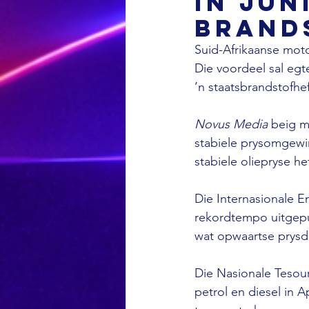
in Jun
brand
Suid-Afrikaanse moto
Die voordeel sal egt
’n staatsbrandstofhef
Novus Media 
beig m
stabiele prysomgewin
stabiele oliepryse he
Die Internasionale 
rekordtempo uitgepu
wat opwaartse prysd
Die Nasionale Tesouri
petrol en diesel in Ap