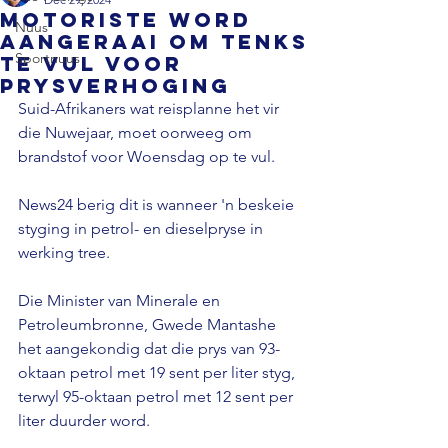
Motoriste word
Nuus
aangeraai om tenks
Sportnuus
te vul voor
prysverhoging
Suid-Afrikaners wat reisplanne het vir 
die Nuwejaar, moet oorweeg om 
brandstof voor Woensdag op te vul.

News24 berig dit is wanneer 'n beskeie 
styging in petrol- en dieselpryse in 
werking tree.

Die Minister van Minerale en 
Petroleumbronne, Gwede Mantashe 
het aangekondig dat die prys van 93-
oktaan petrol met 19 sent per liter styg, 
terwyl 95-oktaan petrol met 12 sent per 
liter duurder word.
