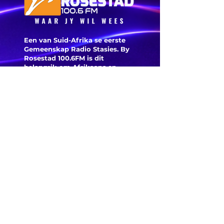
burgeme
is deegl
Een van Suid-Afrika se eerste
Gemeenskap Radio Stasies. By
Rosestad 100.6FM is dit
belangrik om Afrikaans en
Christelik georiënteerd te
wees.
'n Gemeenskap Radio Stasie vir
die gemeenskap van
Bloemfontein.
Maak
Kontak
Besoek ons