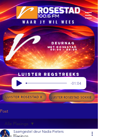
Deurnag
met Rosestad
00:00 – 06:00
Luister regstreeks
-01:04
LUISTER ROSESTAD X
LUISTER ROSESTAD SOKKIE
Post
Alle Plasings
Saamgestel deur Nadia Pieters
Alle Plasings
Jun 2