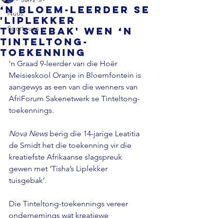
‘n Bloem-leerder se
Nuus
'Liplekker
Sportnuus
tuisgebak' wen ‘n
Tinteltong-
toekenning
'n Graad 9-leerder van die Hoër 
Meisieskool Oranje in Bloemfontein is 
aangewys as een van die wenners van 
AfriForum Sakenetwerk se Tinteltong-
toekennings.
Nova News
 berig die 14-jarige Leatitia 
de Smidt het die toekenning vir die 
kreatiefste Afrikaanse slagspreuk 
gewen met ‘Tisha’s Liplekker 
tuisgebak’.
Die Tinteltong-toekennings vereer 
ondernemings wat kreatiewe 