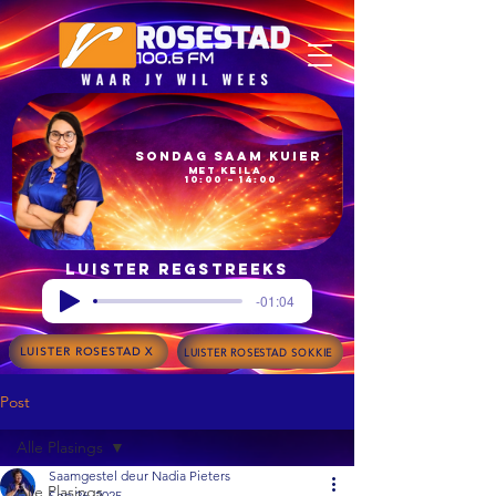
Sondag Saam Kuier
met Keila
10:00 – 14:00
Luister regstreeks
-01:04
LUISTER ROSESTAD X
LUISTER ROSESTAD SOKKIE
Post
Alle Plasings
Saamgestel deur Nadia Pieters
Alle Plasings
Sep 26, 2025