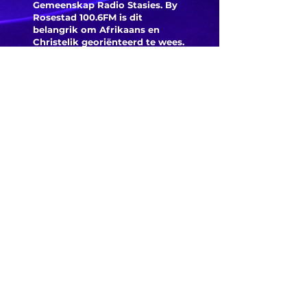
Gemeenskap Radio Stasies. By
Rosestad 100.6FM is dit
belangrik om Afrikaans en
Christelik georiënteerd te
wees.
'n Gemeenskap Radio Stasie vir
die gemeenskap van
Bloemfontein.
Maak
Kontak
Besoek ons