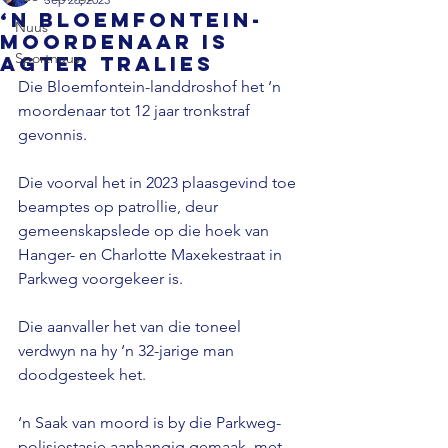
‘n Bloemfontein-
Nuus
moordenaar is
Sportnuus
agter tralies
Die Bloemfontein-landdroshof het ‘n 
moordenaar tot 12 jaar tronkstraf 
gevonnis. 
Die voorval het in 2023 plaasgevind toe 
beamptes op patrollie, deur 
gemeenskapslede op die hoek van 
Hanger- en Charlotte Maxekestraat in 
Parkweg voorgekeer is. 
Die aanvaller het van die toneel 
verdwyn na hy ‘n 32-jarige man 
doodgesteek het. 
‘n Saak van moord is by die Parkweg-
polisiestasie aanhangig gemaak, met 