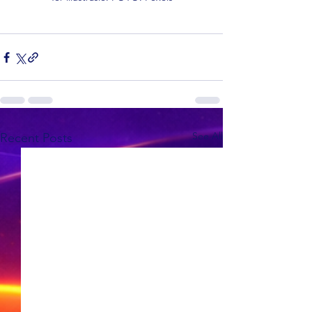
See All
Recent Posts