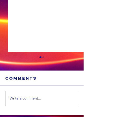
Comments
Write a comment...
Suid-
Afrikaners
verval in ‘n
Banksy 