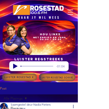
Hou Links
met Enriko en Jana
06:00 – 09:00
Luister regstreeks
-01:04
LUISTER ROSESTAD X
LUISTER ROSESTAD SOKKIE
Post
Alle Plasings
Saamgestel deur Nadia Pieters
Alle Plasings
Dec 9, 2025