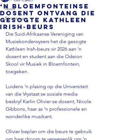
‘n Bloemfonteinse
Nuus
dosent ontvang die
Sportnuus
gesogte Kathleen
Irish-beurs
Die Suid-Afrikaanse Vereniging van 
Musiekonderwysers het die gesogte 
Kathleen Irish-beurs vir 2026 aan ‘n 
dosent en student aan die Odeion 
Skool vir Musiek in Bloemfontein, 
toegeken. 
Luidens ‘n plasing op die Universiteit 
van die Vrystaat se sosiale media 
beskryf Karlin Olivier se dosent, Nicole 
Gibbons, haar as ‘n professionele en 
wonderlike musikant. 
Olivier beplan om die beurs te gebruik 
om haar droom te verwesenlik om ‘n 