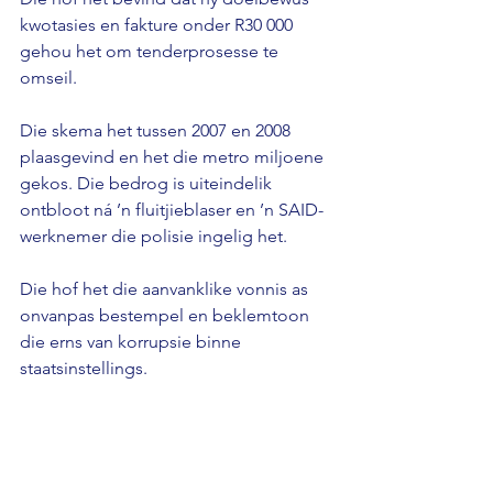
kwotasies en fakture onder R30 000 
gehou het om tenderprosesse te 
omseil.
Die skema het tussen 2007 en 2008 
plaasgevind en het die metro miljoene 
gekos. Die bedrog is uiteindelik 
ontbloot ná ’n fluitjieblaser en ’n SAID-
werknemer die polisie ingelig het.
Die hof het die aanvanklike vonnis as 
onvanpas bestempel en beklemtoon 
die erns van korrupsie binne 
staatsinstellings.