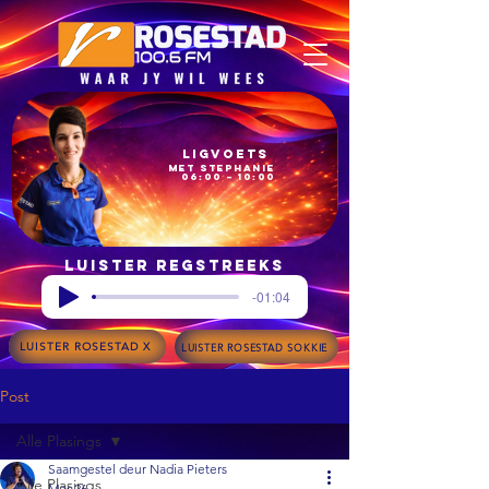
Ligvoets
met Stephanie
06:00 – 10:00
Luister regstreeks
-01:04
LUISTER ROSESTAD X
LUISTER ROSESTAD SOKKIE
Post
Alle Plasings
Saamgestel deur Nadia Pieters
Alle Plasings
Mar 26