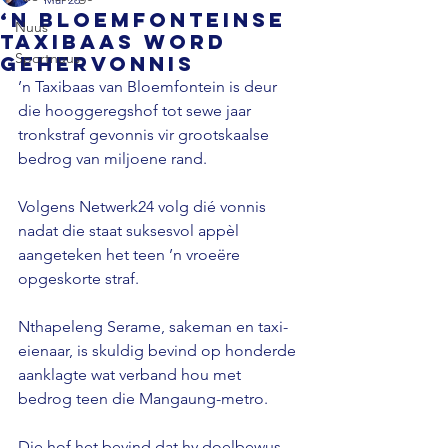
‘n Bloemfonteinse
Nuus
taxibaas word
Sportnuus
gehervonnis
’n Taxibaas van Bloemfontein is deur 
die hooggeregshof tot sewe jaar 
tronkstraf gevonnis vir grootskaalse 
bedrog van miljoene rand. 
Volgens Netwerk24 volg dié vonnis 
nadat die staat suksesvol appèl 
aangeteken het teen ’n vroeëre 
opgeskorte straf.
Nthapeleng Serame, sakeman en taxi-
eienaar, is skuldig bevind op honderde 
aanklagte wat verband hou met 
bedrog teen die Mangaung-metro. 
Die hof het bevind dat hy doelbewus 