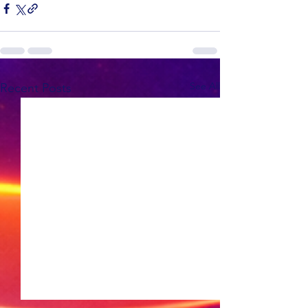
See All
Recent Posts