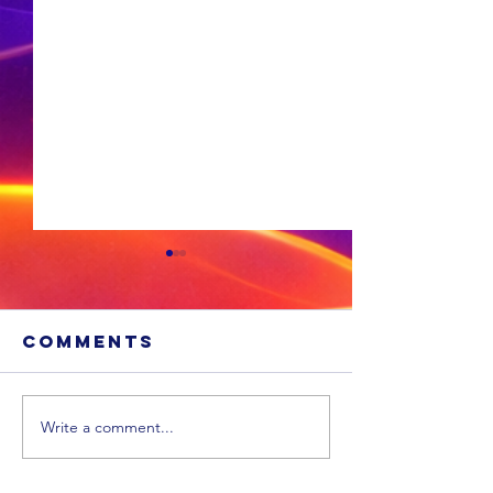
Comments
Write a comment...
Sneeu word
'n Ligte
in
aardbew
bergagtige
tref We