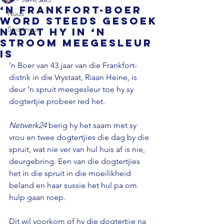
‘n Frankfort-boer
Nuus
word steeds gesoek
Sportnuus
nadat hy in ‘n
stroom meegesleur
is
‘n Boer van 43 jaar van die Frankfort-
distrik in die Vrystaat, Riaan Heine, is 
deur ‘n spruit meegesleur toe hy sy 
dogtertjie probeer red het.

Netwerk24
 berig hy het saam met sy 
vrou en twee dogtertjies die dag by die 
spruit, wat nie ver van hul huis af is nie, 
deurgebring. Een van die dogtertjies 
het in die spruit in die moeilikheid 
beland en haar sussie het hul pa om 
hulp gaan roep.

Dit wil voorkom of hy die dogtertjie na 