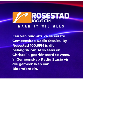
dele van die
VS verwag
Een van Suid-Afrika se eerste
Gemeenskap Radio Stasies. By
Rosestad 100.6FM is dit
belangrik om Afrikaans en
Christelik georiënteerd te
wees.
'n Gemeenskap Radio Stasie vir
die gemeenskap van
Bloemfontein.
Maak
Kontak