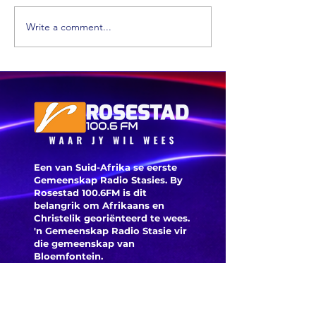
Write a comment...
'n VS skool is
Ongevee
glo beroof
Toyota-
voertui
word vi
veilighe
herroep
Een van Suid-Afrika se eerste
Gemeenskap Radio Stasies. By
Rosestad 100.6FM is dit
belangrik om Afrikaans en
Christelik georiënteerd te
wees.
'n Gemeenskap Radio Stasie vir
die gemeenskap van
Bloemfontein.
Maak
Kontak