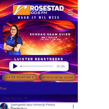
Sondag Saam Kuier
met Keila
10:00 – 14:00
Luister regstreeks
-01:04
LUISTER ROSESTAD X
LUISTER ROSESTAD SOKKIE
Post
Alle Plasings
Saamgestel deur Armando Pieters
Alle Plasings
Dec 28, 2024