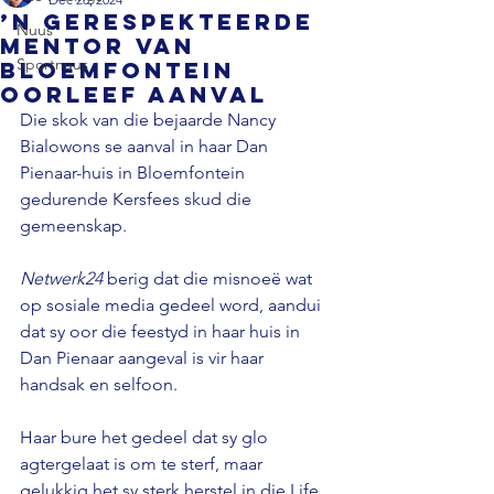
’n Gerespekteerde
Nuus
mentor van
Sportnuus
Bloemfontein
oorleef aanval
Die skok van die bejaarde Nancy 
Bialowons se aanval in haar Dan 
Pienaar-huis in Bloemfontein 
gedurende Kersfees skud die 
gemeenskap.

Netwerk24
 berig dat die misnoeë wat 
op sosiale media gedeel word, aandui 
dat sy oor die feestyd in haar huis in 
Dan Pienaar aangeval is vir haar 
handsak en selfoon.

Haar bure het gedeel dat sy glo 
agtergelaat is om te sterf, maar 
gelukkig het sy sterk herstel in die Life 